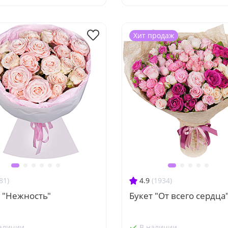
Хит продаж
81)
4.9
(1934)
 "Нежность"
Букет "От всего сердца
аличии
В наличии