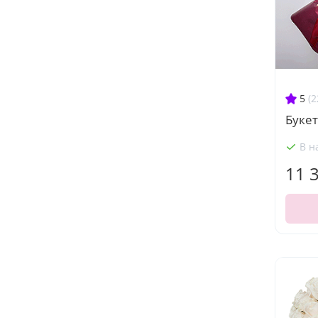
5
(2
Букет
В н
11 