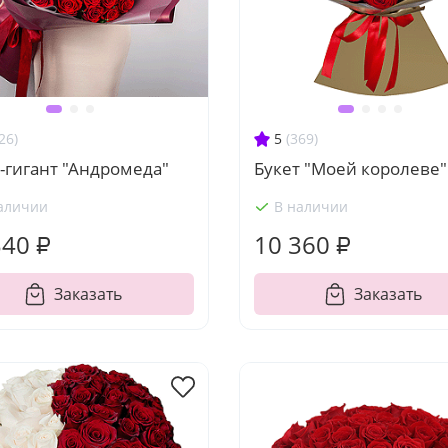
26)
5
(369)
-гигант "Андромеда"
Букет "Моей королеве"
аличии
В наличии
340 ₽
10 360 ₽
Заказать
Заказать