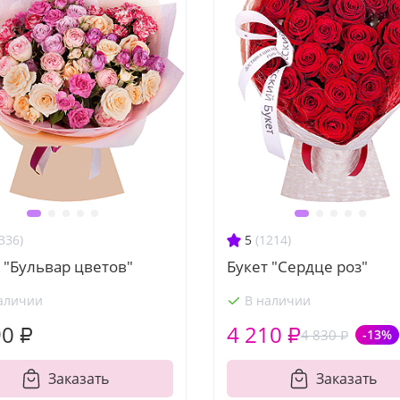
336)
5
(1214)
 "Бульвар цветов"
Букет "Сердце роз"
аличии
В наличии
90 ₽
4 210 ₽
4 830 ₽
-13%
Заказать
Заказать