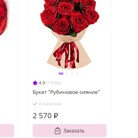
4.9
(13986)
Букет "Рубиновое сияние"
В наличии
2 570 ₽
Заказать