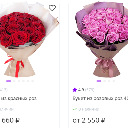
413)
4.9
(579)
 из красных роз
Букет из розовых роз 4
аличии
В наличии
 660 ₽
от 2 550 ₽