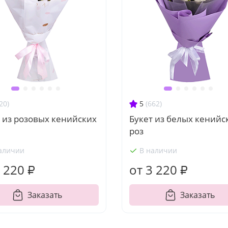
20)
5
(662)
 из розовых кенийских
Букет из белых кенийс
роз
аличии
В наличии
 220 ₽
от 3 220 ₽
Заказать
Заказать