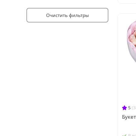
Очистить фильтры
5
(3
Букет
В н