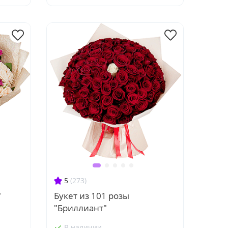
5
(273)
"
Букет из 101 розы
"Бриллиант"
В наличии