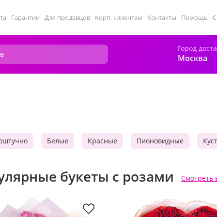
та
Гарантии
Для продавцов
Корп. клиентам
Контакты
Помощь
С
Город дост
Москва
оштучно
Белые
Красные
Пионовидные
Кус
улярные букеты с розами
Смотреть 