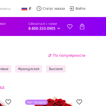
Статус заказа
Войти
ервисы
авки
Связаться с нами
8-800-333-0905
По популярности
товые
Французские
Высокие
все
Хит продаж