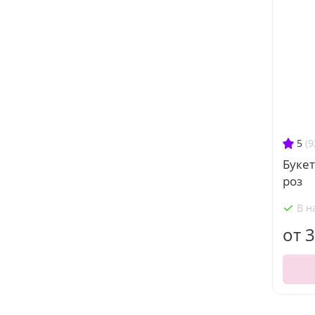
5
(9
Букет
роз
В н
от 3