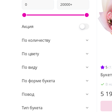
Акция
По количеству
По цвету
По виду
5
(1
Букет
По форме букета
В н
5 1
Повод
Тип букета