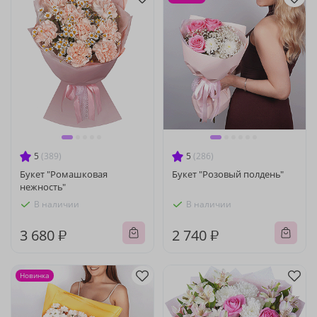
5
(389)
5
(286)
Букет "Ромашковая
Букет "Розовый полдень"
нежность"
В наличии
В наличии
3 680 ₽
2 740 ₽
Новинка