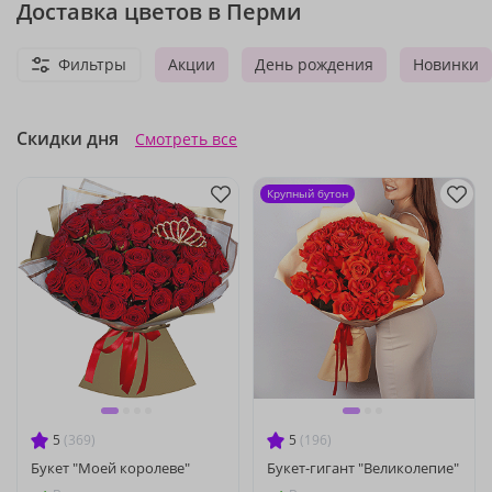
Доставка цветов в Перми
Фильтры
Акции
День рождения
Новинки
Скидки дня
Смотреть все
Крупный бутон
5
(369)
5
(196)
Букет "Моей королеве"
Букет-гигант "Великолепие"