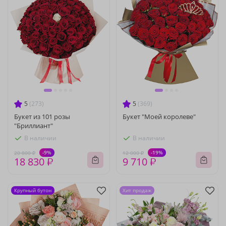
5
(273)
5
(369)
Букет из 101 розы
Букет "Моей королеве"
"Бриллиант"
В наличии
В наличии
-9%
-19%
20 800 ₽
12 000 ₽
18 830 ₽
9 710 ₽
Крупный бутон
Хит продаж