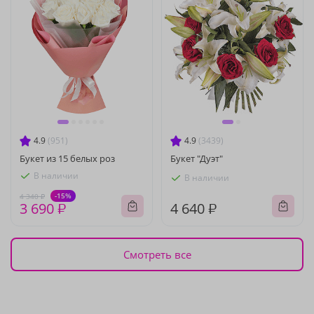
4.9
(951)
4.9
(3439)
Букет из 15 белых роз
Букет "Дуэт"
В наличии
В наличии
-15%
4 340 ₽
3 690 ₽
4 640 ₽
Смотреть все