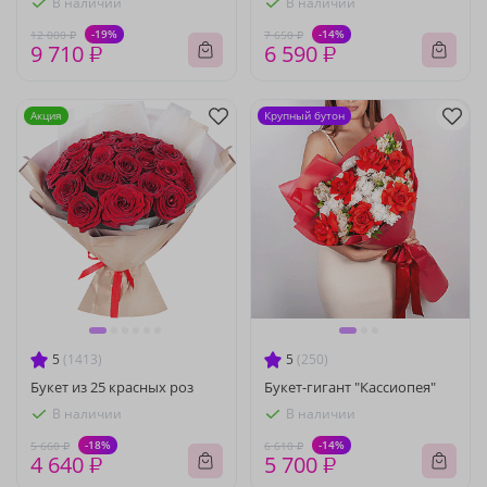
В наличии
В наличии
-19%
-14%
12 000 ₽
7 650 ₽
9 710 ₽
6 590 ₽
Акция
Крупный бутон
5
(1413)
5
(250)
Букет из 25 красных роз
Букет-гигант "Кассиопея"
В наличии
В наличии
-18%
-14%
5 660 ₽
6 610 ₽
4 640 ₽
5 700 ₽