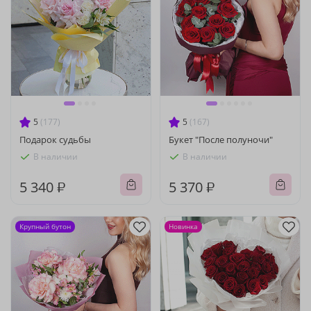
5
(177)
5
(167)
Подарок судьбы
Букет "После полуночи"
В наличии
В наличии
5 340 ₽
5 370 ₽
Крупный бутон
Новинка