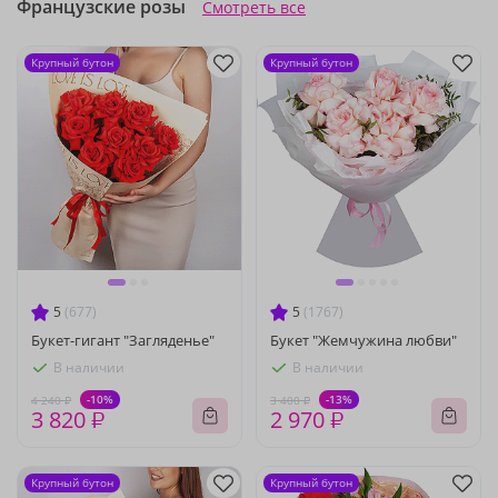
Французские розы
Смотреть все
Крупный бутон
Крупный бутон
5
(677)
5
(1767)
Букет-гигант "Загляденье"
Букет "Жемчужина любви"
В наличии
В наличии
-10%
-13%
4 240 ₽
3 400 ₽
3 820 ₽
2 970 ₽
Крупный бутон
Крупный бутон