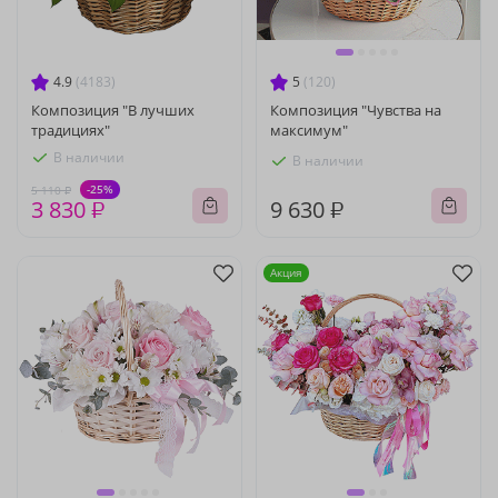
4.9
(4183)
5
(120)
Композиция "В лучших
Композиция "Чувства на
традициях"
максимум"
В наличии
В наличии
-25%
5 110 ₽
3 830 ₽
9 630 ₽
Акция