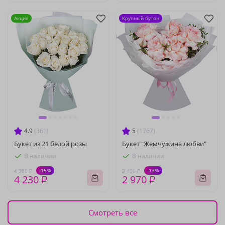
Акция
Крупный бутон
4.9
(361)
5
(1767)
Букет из 21 белой розы
Букет "Жемчужина любви"
В наличии
В наличии
-15%
-13%
4 980 ₽
3 400 ₽
4 230 ₽
2 970 ₽
Смотреть все