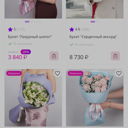
5
(113)
4.9
(208)
Букет "Лазурный шепот"
Букет "Сердечный аккорд"
В наличии
В наличии
-20%
4 820 ₽
3 840 ₽
8 730 ₽
Новинка
Новинка