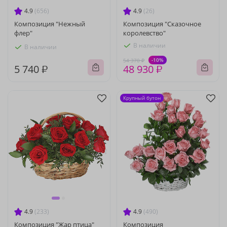
4.9
(656)
4.9
(26)
Композиция "Нежный
Композиция "Сказочное
флер"
королевство"
В наличии
В наличии
-10%
54 370 ₽
5 740 ₽
48 930 ₽
Крупный бутон
4.9
(233)
4.9
(490)
Композиция "Жар птица"
Композиция