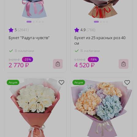
5
(2641)
4.9
(766)
Букет "Радуга чувств"
Букет из 25 красных роз 40
см
В наличии
В наличии
-25%
-18%
3 690 ₽
5 510 ₽
2 770 ₽
4 520 ₽
Акция
Акция