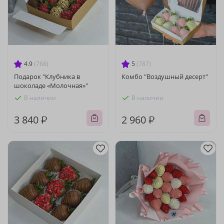
4.9
(768)
5
(787)
Подарок "Клубника в
Комбо "Воздушный десерт"
шоколаде «Молочная»"
В наличии
В наличии
3 840 ₽
2 960 ₽