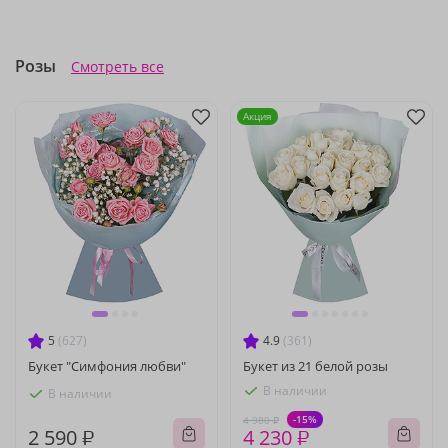
Розы
Смотреть все
Акция
5
(627)
4.9
(361)
Букет "Симфония любви"
Букет из 21 белой розы
В наличии
В наличии
-15%
4 980 ₽
2 590 ₽
4 230 ₽