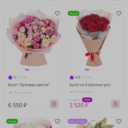
Акция
5
(1336)
4.9
(1475)
Букет "Бульвар цветов"
Букет из 9 красных роз
В наличии
В наличии
-15%
2 960 ₽
6 550 ₽
2 520 ₽
Акция
Хит продаж