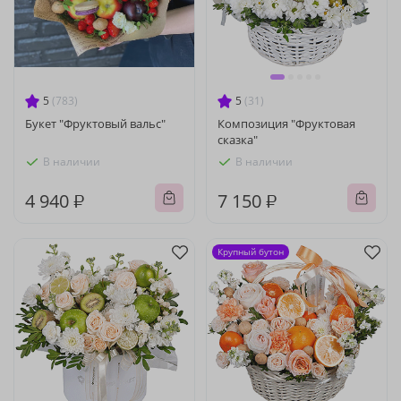
5
(783)
5
(31)
Букет "Фруктовый вальс"
Композиция "Фруктовая
сказка"
В наличии
В наличии
4 940 ₽
7 150 ₽
Крупный бутон