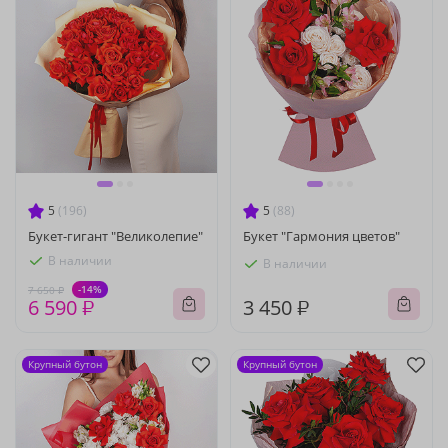
5
(196)
5
(88)
Букет-гигант "Великолепие"
Букет "Гармония цветов"
В наличии
В наличии
-14%
7 650 ₽
6 590 ₽
3 450 ₽
Крупный бутон
Крупный бутон