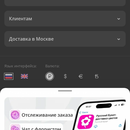
Клиентам
Доставка в Москве
Язык интерфейса:
Валюта:
©
Служба круглосуточной доставки цветов в Москве
Русский Букет, 2026
Общество с ограниченной ответственностью «Технология»
ОГРН: 1195476081745, ИНН: 5410081997
Юридический адрес: г. Новосибирск, ул. Ипподромская,
д.42, оф. 3