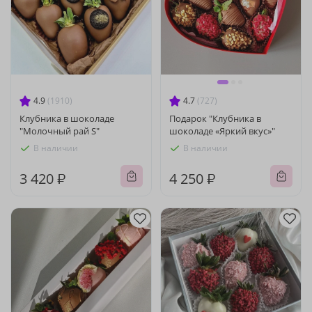
4.9
(1910)
4.7
(727)
Клубника в шоколаде
Подарок "Клубника в
"Молочный рай S"
шоколаде «Яркий вкус»"
В наличии
В наличии
3 420 ₽
4 250 ₽