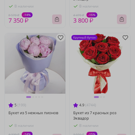
В наличии
В наличии
-14%
-15%
8 570 ₽
4 470 ₽
7 350 ₽
3 800 ₽
Крупный бутон
5
(199)
4.9
(4744)
Букет из 5 нежных пионов
Букет из 7 красных роз
Эквадор
В наличии
В наличии
-14%
-15%
4 330 ₽
2 550 ₽