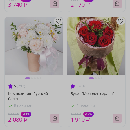
3 740 ₽
2 170 ₽
5
(293)
5
(818)
Композиция "Русский
Букет "Мелодия сердца"
балет"
В наличии
В наличии
-13%
-12%
2 380 ₽
2 180 ₽
2 080 ₽
1 910 ₽