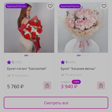
Крупный бутон
Крупный бутон
5
(250)
5
(408)
Букет-гигант "Кассиопея"
Букет "Касание весны"
В наличии
В наличии
-10%
4 380 ₽
5 760 ₽
3 940 ₽
Смотреть все