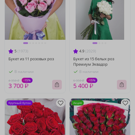
5
(1973)
4.9
(2029)
Букет из 11 розовых роз
Букет из 15 белых роз
Премиум Эквадор
В наличии
В наличии
-15%
-15%
4 350 ₽
6 350 ₽
3 700 ₽
5 400 ₽
Крупный бутон
Акция