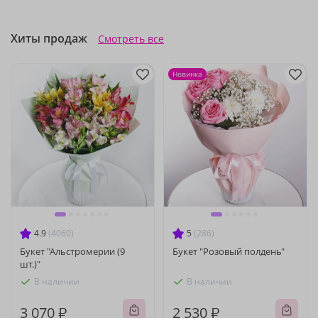
Хиты продаж
Смотреть все
Новинка
4.9
(4060)
5
(286)
Букет "Альстромерии (9
Букет "Розовый полдень"
шт.)"
В наличии
В наличии
3 070 ₽
2 530 ₽