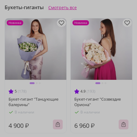
Букеты-гиганты
Смотреть все
Новинка
Новинка
5
(178)
4.9
(193)
Букет-гигант "Танцующие
Букет-гигант "Созвездие
балерины"
Ориона"
В наличии
В наличии
4 900 ₽
6 960 ₽