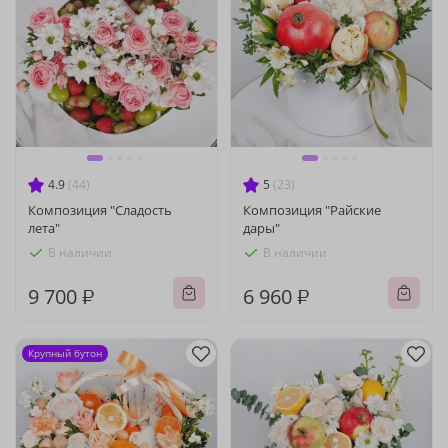
4.9
(44)
5
(23)
Композиция "Сладость
Композиция "Райские
лета"
дары"
В наличии
В наличии
9 700 ₽
6 960 ₽
Крупный бутон