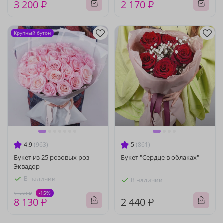
3 200 ₽
2 170 ₽
Крупный бутон
4.9
(963)
5
(861)
Букет из 25 розовых роз
Букет "Сердце в облаках"
Эквадор
В наличии
В наличии
-15%
9 560 ₽
8 130 ₽
2 440 ₽