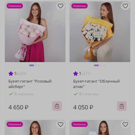
Новинка
Новинка
5
(220)
5
(271)
Букет-гигант "Розовый
Букет-гигант "Облачный
айсберг"
атлас"
В наличии
В наличии
4 650 ₽
4 050 ₽
Новинка
Новинка