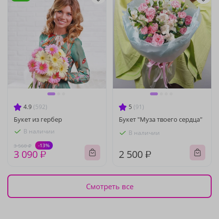
4.9
(592)
5
(91)
Букет из гербер
Букет "Муза твоего сердца"
В наличии
В наличии
-13%
3 560 ₽
3 090 ₽
2 500 ₽
Смотреть все