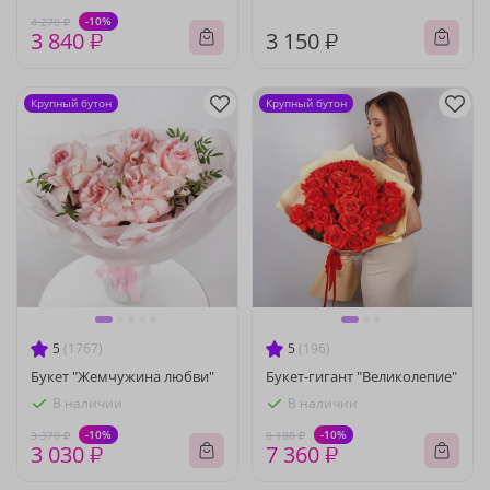
-10%
4 270 ₽
3 840 ₽
3 150 ₽
Крупный бутон
Крупный бутон
5
(1767)
5
(196)
Букет "Жемчужина любви"
Букет-гигант "Великолепие"
В наличии
В наличии
-10%
-10%
3 370 ₽
8 180 ₽
3 030 ₽
7 360 ₽