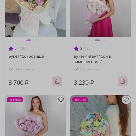
5
(126)
5
(185)
Букет "Сокровище"
Букет-гигант "Сон в
зимнюю ночь"
В наличии
В наличии
3 700 ₽
3 230 ₽
Новинка
Новинка