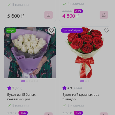
В наличии
В наличии
-15%
5 650 ₽
5 600 ₽
4 800 ₽
Акция
Крупный бутон
5
(662)
4.9
(4744)
Букет из 15 белых
Букет из 7 красных роз
кенийских роз
Эквадор
В наличии
В наличии
-15%
-15%
3 760 ₽
2 550 ₽