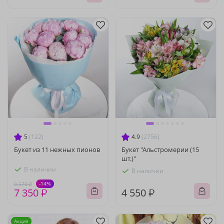
5
(122)
4.9
(2756)
Букет из 11 нежных пионов
Букет "Альстромерии (15
шт.)"
В наличии
В наличии
-14%
8 570 ₽
7 350 ₽
4 550 ₽
Акция