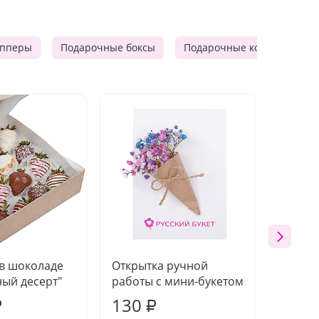
опперы
Подарочные боксы
Подарочные корзины
 в шоколаде
Открытка ручной
Ваза п
ый десерт"
работы с мини-букетом
130
1 10
₽
₽