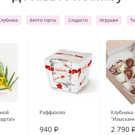
Клубника
Бенто-торты
Сладости
Игрушки
Т
чной
Раффаэлло
Клубника
марта!»
"Изысканн
940
2 790
₽