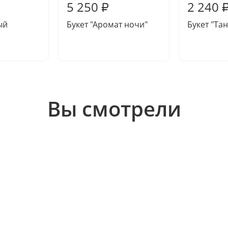
5 250
2 240
₽
ый
Букет "Аромат ночи"
Букет "Та
Вы смотрели