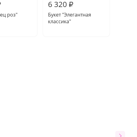
6 320
13 8
₽
₽
нец роз"
Букет "Элегантная
Компо
классика"
симфо