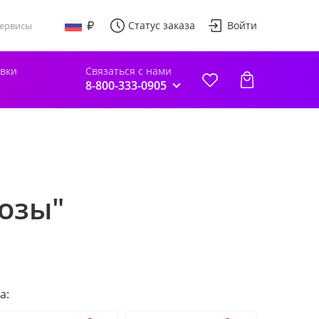
Статус заказа
Войти
ервисы
авки
Связаться с нами
8-800-333-0905
розы"
а: