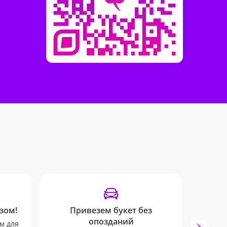
зом!
Привезем букет без
Отпр
опозданий
м для