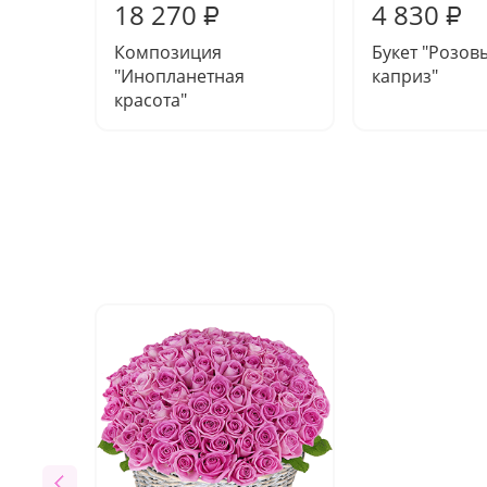
18 270
4 830
₽
₽
Композиция
Букет "Розов
"Инопланетная
каприз"
красота"