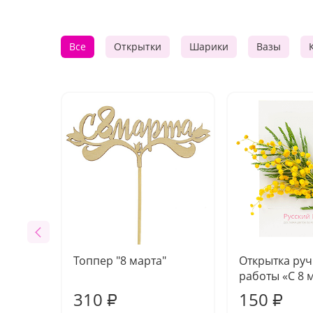
Все
Открытки
Шарики
Вазы
Топпер "8 марта"
Открытка ру
работы «С 8 
310
150
₽
₽