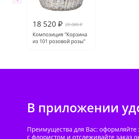
18 520
₽
20 080
₽
Композиция "Корзина
из 101 розовой розы"
В приложении удо
Преимущества для Вас: оформляйте з
с флористом и отслеживайте заказ о