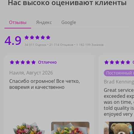
Нас высоко оценивают клиенты
Отзывы
Яндекс
Google
4.9
34 011 Оценок
21 714 Отзывов
1 182 199 Заказов
Отлично
Наиля,
Август 2026
Постоянный 
Спасибо огромное! Все четко,
Brad Kenning
вовремя и качественно
Great servic
exceeded expe
was on time, e
told quality i
enjoyed very 