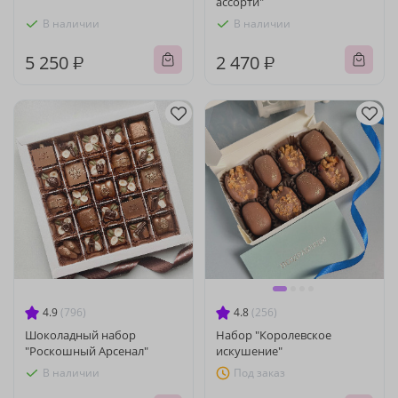
ассорти"
В наличии
В наличии
5 250 ₽
2 470 ₽
4.9
(796)
4.8
(256)
Шоколадный набор
Набор "Королевское
"Роскошный Арсенал"
искушение"
В наличии
Под заказ