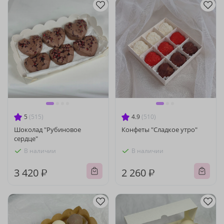
5
(515)
4.9
(510)
Шоколад "Рубиновое
Конфеты "Сладкое утро"
сердце"
В наличии
В наличии
3 420 ₽
2 260 ₽