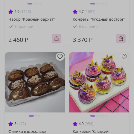
4.9
(1113)
4.7
(1097)
Набор "Красный бархат"
Конфеты "Ягодный восторг"
В наличии
В наличии
2 460 ₽
3 370 ₽
5
(472)
4.9
(954)
Финики в шоколаде
Капкейки "Сладкий