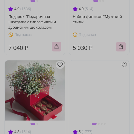
4.9
(1536)
4.9
(514)
Подарок "Подарочная
Набор фиников "Мужской
шкатулка с гипсофилой и
стиль"
дубайским шоколадом"
Под заказ
Под заказ
7 040 ₽
5 030 ₽
4.8
(1514)
5
(1777)