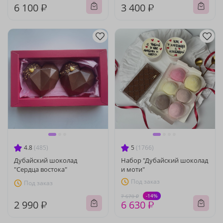
6 100 ₽
3 400 ₽
4.8
(485)
5
(1766)
Дубайский шоколад
Набор "Дубайский шоколад
"Сердца востока"
и моти"
Под заказ
Под заказ
-14%
7 670 ₽
2 990 ₽
6 630 ₽