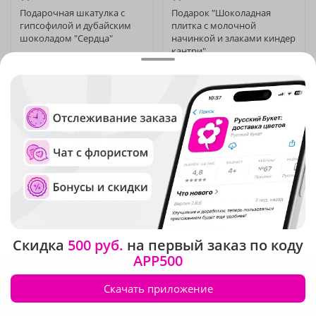
Подарочная шкатулка с
Подарок "Шоколадная
гипсофилой и дубайским
плитка с молочной
шоколадом "Сердца"
начинкой и злаками киндер
кантри"
Под заказ
Под заказ
7 040 ₽
2 990 ₽
1
2
Не нашли подходящий букет? Соберите его сами с
помощью нашего
конструктора букетов
или закажите
букет от ведущего флориста
!
Скидка
500 руб.
на первый заказ по коду
APP500
Скачать приложение
В приложении удобнее и