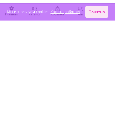
быстрее!
Мы используем cookies.
Как это работает
.
Понятно
Главная
Каталог
Корзина
Чат
Войти
Преимущества для Вас: оформляйте заказ мгновенно,
обсуждайте все детали в чате с флористом и отслеживайте
заказ онлайн на всех этапах. Плюс - эксклюзивные акции и
бонусы за каждый заказ!
Отзывы о нашем сервисе
доставки в
Москве