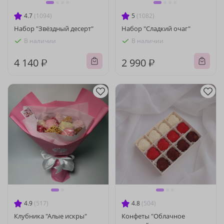
4.7
(1094)
5
(1082)
Набор "Звёздный десерт"
Набор "Сладкий очаг"
В наличии
В наличии
4 140 ₽
2 990 ₽
4.9
(517)
4.8
(504)
Клубника "Алые искры"
Конфеты "Облачное