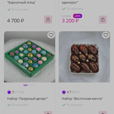
"Бархатный этюд"
единорог"
В наличии
В наличии
-20%
3 990 ₽
4 700 ₽
3 200 ₽
5
(1124)
4.7
(655)
Набор "Лазурный десерт"
Набор "Восточная мечта"
В наличии
В наличии