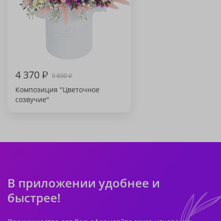
4 370
₽
5 830
₽
Композиция "Цветочное
созвучие"
В приложении удобнее и
быстрее!