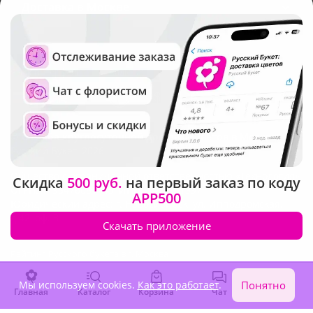
Доставка в Москве
Язык интерфейса:
Валюта:
©
Служба круглосуточной доставки цветов в Москве
Русский Букет, 2026
Общество с ограниченной ответственностью «Технология»
Скидка
500 руб.
на первый заказ по коду
ОГРН: 1195476081745, ИНН: 5410081997
APP500
Юридический адрес: г. Новосибирск, ул. Ипподромская,
д.42, оф. 3
Скачать приложение
Рейтинг Русского букета в г. Москва
Мы используем cookies.
Как это работает
.
Понятно
Главная
Каталог
Корзина
Чат
Войти