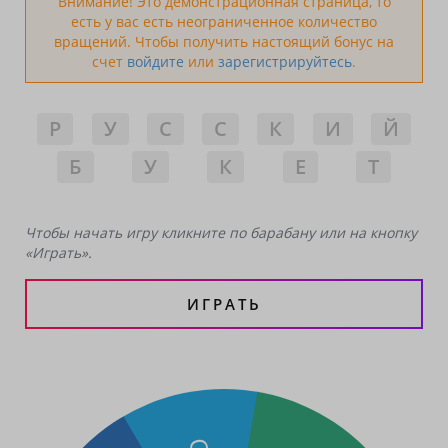
Внимание! Это демонстрационная страница, то
есть у вас есть неограниченное количество
вращений. Чтобы получить настоящий бонус на
счет
войдите
или
зарегистрируйтесь
.
Р
У
С
С
К
И
Й
Б
У
К
Е
Т
Чтобы начать игру кликните по барабану или на кнопку
«Играть».
ИГРАТЬ
С