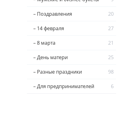
– Поздравления
20
– 14 февраля
27
– 8 марта
21
– День матери
25
– Разные праздники
98
– Для предпринимателей
6