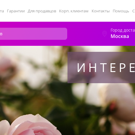
та
Гарантии
Для продавцов
Корп. клиентам
Контакты
Помощь
С
Город дост
Москва
ИНТЕР