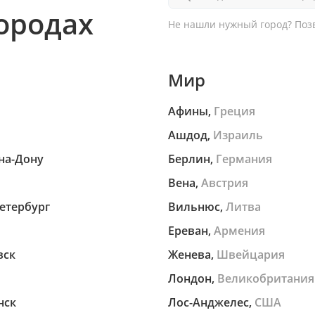
городах
Не нашли нужный город?
Позв
Мир
Афины,
Греция
Ашдод,
Израиль
на-Дону
Берлин,
Германия
Вена,
Австрия
етербург
Вильнюс,
Литва
Ереван,
Армения
вск
Женева,
Швейцария
Лондон,
Великобритания
нск
Лос-Анджелес,
США