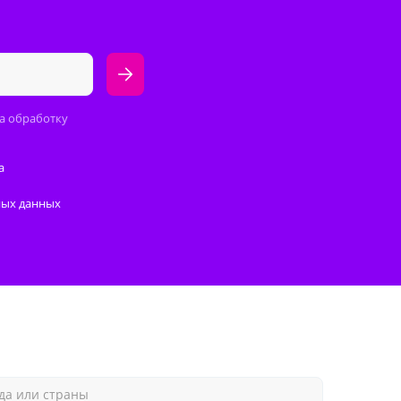
а обработку
а
ных данных
да или страны