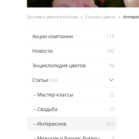
Доставка цветов в Москве
Статьи о цветах
Интере
Акции компании
110
Новости
182
Энциклопедия цветов
96
Статьи
556
– Мастер-классы
22
– Свадьба
13
– Интересное
317
– Мужские и бизнес-букеты
9