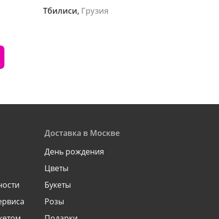
Тбилиси,
Грузия
Доставка в Москве
День рождения
Цветы
ности
Букеты
ервиса
Розы
укетом
Подарки