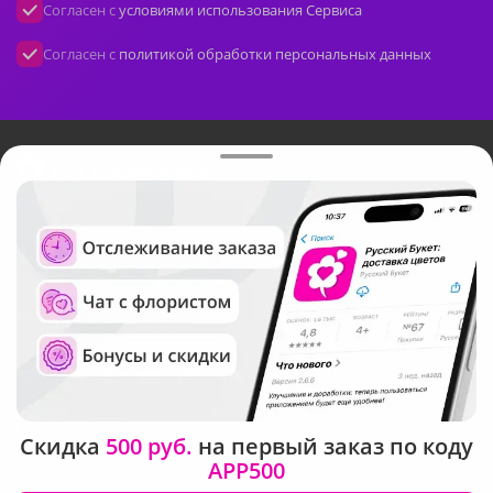
Согласен с
условиями использования Сервиса
Согласен с
политикой обработки персональных данных
Доставка цветов по России и Миру
Бесплатно. Круглосуточно
8-800-333-0905
По любым вопросам
info@rus-buket.ru
Скидка
500 руб.
на первый заказ по коду
APP500