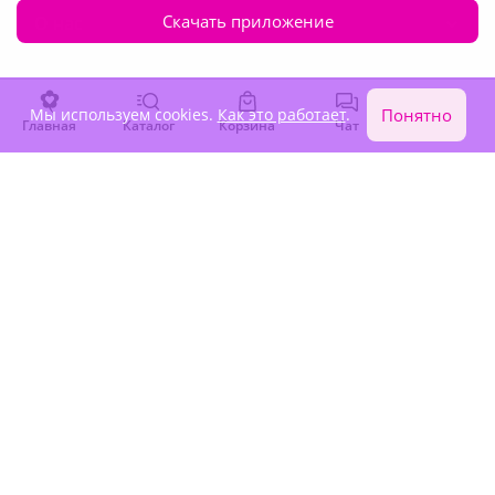
Скачать приложение
О нас
Клиентам
Мы используем cookies.
Как это работает
.
Понятно
Главная
Каталог
Корзина
Чат
Войти
Доставка
Язык интерфейса:
Валюта:
©
Служба круглосуточной доставки цветов
Русский Букет, 2026
Общество с ограниченной ответственностью «Технология»
ОГРН: 1195476081745, ИНН: 5410081997
Юридический адрес: г. Новосибирск, ул. Ипподромская,