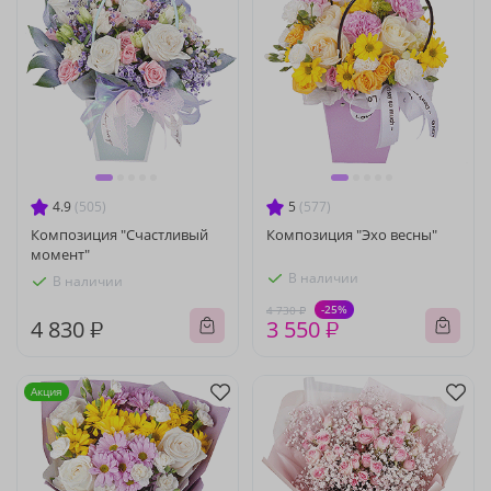
4.9
(505)
5
(577)
Композиция "Счастливый
Композиция "Эхо весны"
момент"
В наличии
В наличии
-25%
4 730 ₽
4 830 ₽
3 550 ₽
Акция