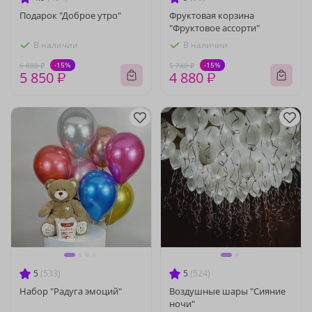
Подарок "Доброе утро"
Фруктовая корзина
"Фруктовое ассорти"
В наличии
В наличии
-15%
-15%
6 880 ₽
5 740 ₽
5 850 ₽
4 880 ₽
5
(533)
5
(524)
Набор "Радуга эмоций"
Воздушные шары "Сияние
ночи"