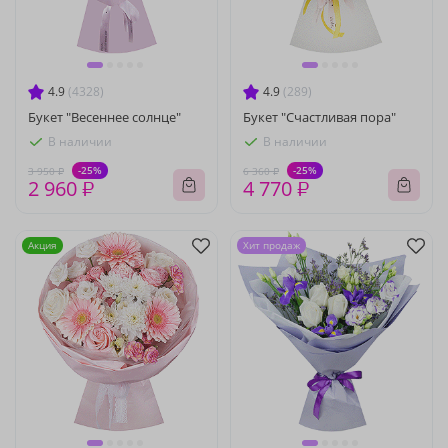
4.9
(4328)
4.9
(289)
Букет "Весеннее солнце"
Букет "Счастливая пора"
В наличии
В наличии
-25%
-25%
3 950 ₽
6 360 ₽
2 960 ₽
4 770 ₽
Акция
Хит продаж