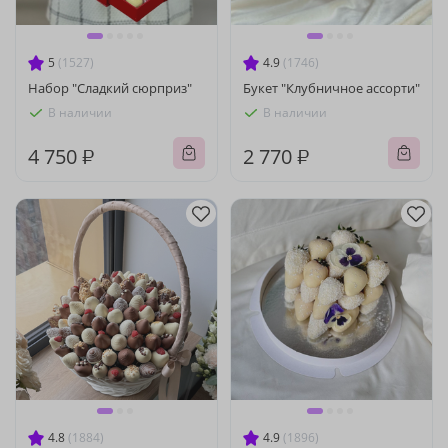
5
(1527)
4.9
(1746)
Набор "Сладкий сюрприз"
Букет "Клубничное ассорти"
В наличии
В наличии
4 750 ₽
2 770 ₽
4.8
(1884)
4.9
(1896)