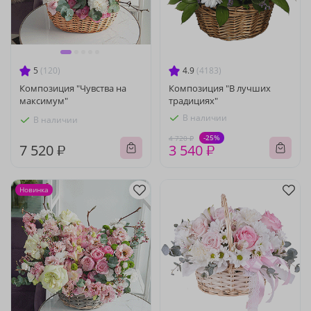
5
(120)
4.9
(4183)
Композиция "Чувства на
Композиция "В лучших
максимум"
традициях"
В наличии
В наличии
-25%
4 720 ₽
7 520 ₽
3 540 ₽
Новинка