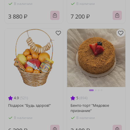
В наличии
В наличии
3 880 ₽
7 200 ₽
4.9
(521)
5
(894)
Подарок "Будь здоров!"
Бенто-торт "Медовое
признание"
В наличии
В наличии