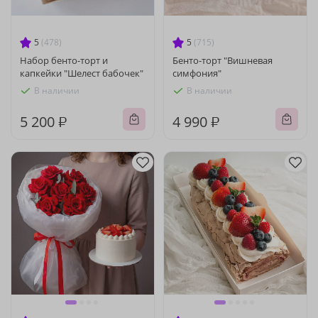
5
(478)
5
(715)
Набор бенто-торт и
Бенто-торт "Вишневая
капкейки "Шелест бабочек"
симфония"
В наличии
В наличии
5 200 ₽
4 990 ₽