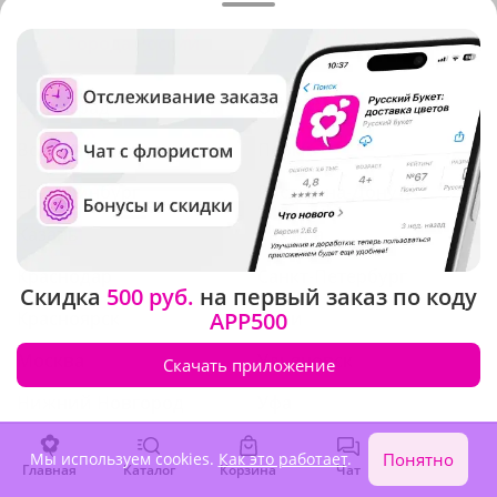
Города России
По всему миру
Волгоград
Омск
Воронеж
Пермь
Екатеринбург
Ростов-на-Дону
Казань
Самара
Краснодар
Санкт-Петербург
Скидка
500 руб.
на первый заказ по коду
Красноярск
APP500
Сочи
Москва
Ульяновск
Скачать приложение
Нижний Новгород
Уфа
Новосибирск
Челябинск
Мы используем cookies.
Как это работает
.
Понятно
Главная
Каталог
Корзина
Чат
Войти