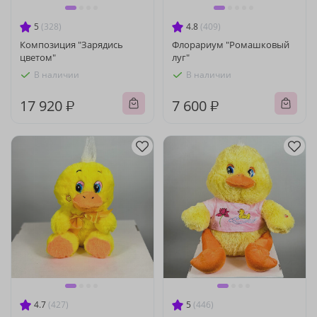
5
(328)
4.8
(409)
Композиция "Зарядись
Флорариум "Ромашковый
цветом"
луг"
В наличии
В наличии
17 920 ₽
7 600 ₽
4.7
(427)
5
(446)