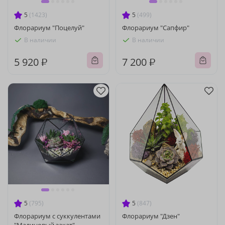
5
(1423)
5
(499)
Флорариум "Поцелуй"
Флорариум "Сапфир"
В наличии
В наличии
5 920 ₽
7 200 ₽
5
(795)
5
(847)
Флорариум с суккулентами
Флорариум "Дзен"