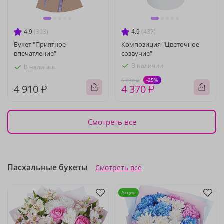
4.9
(303)
4.9
(437)
Букет "Приятное
Композиция "Цветочное
впечатление"
созвучие"
В наличии
В наличии
-25%
5 830 ₽
4 910 ₽
4 370 ₽
Смотреть все
Пасхальные букеты
Смотреть все
Акция