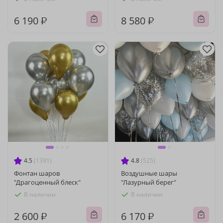
6 190 ₽
8 580 ₽
4.5
(1391)
4.8
(525)
Фонтан шаров
Воздушные шары
"Драгоценный блеск"
"Лазурный берег"
В наличии
В наличии
2 600 ₽
6 170 ₽