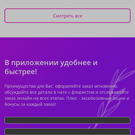
Смотреть все
В приложении удобнее и
быстрее!
Преимущества для Вас: оформляйте заказ мгновенно,
обсуждайте все детали в чате с флористом и отслеживайте
заказ онлайн на всех этапах. Плюс - эксклюзивные акции и
бонусы за каждый заказ!