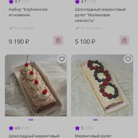
4.7
(707)
4.7
(730)
Набор "Клубничное
Шоколадный меренговый
мгновение
рулет "Малиновая
нежность"
В наличии
В наличии
9 190 ₽
5 100 ₽
4.9
(726)
5
(706)
Шоколадный меренговый
Меренговый рулет