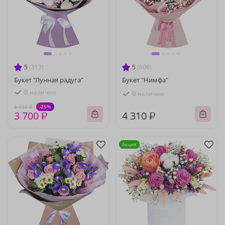
5
(313)
5
(606)
Букет "Лунная радуга"
Букет "Нимфа"
В наличии
В наличии
-25%
4 930 ₽
3 700 ₽
4 310 ₽
Акция