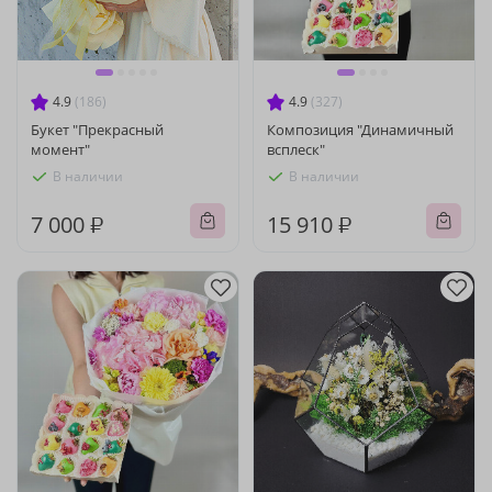
4.9
(186)
4.9
(327)
Букет "Прекрасный
Композиция "Динамичный
момент"
всплеск"
В наличии
В наличии
7 000 ₽
15 910 ₽