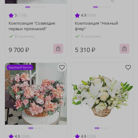
5
(138)
4.9
(656)
Композиция "Созвездие
Композиция "Нежный
первых признаний"
флер"
В наличии
В наличии
9 700 ₽
5 310 ₽
Крупный бутон
4.9
(268)
4.9
(289)