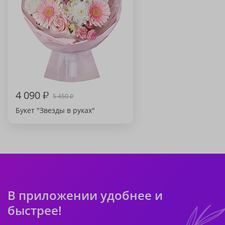
4 090
₽
5 450
₽
Букет "Звезды в руках"
В приложении удобнее и
быстрее!