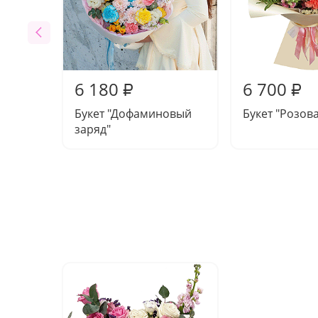
6 180
6 700
₽
₽
Букет "Дофаминовый
Букет "Розов
заряд"