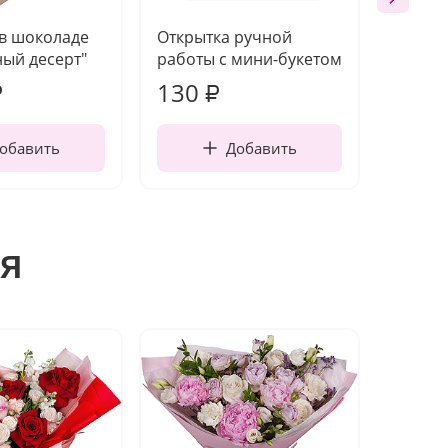
 в шоколаде
Открытка ручной
Ваза п
ый десерт"
работы с мини-букетом
130
1 10
₽
₽
обавить
Добавить
я