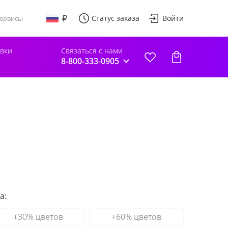
Статус заказа
Войти
ервисы
авки
Связаться с нами
8-800-333-0905
а:
+30% цветов
+60% цветов