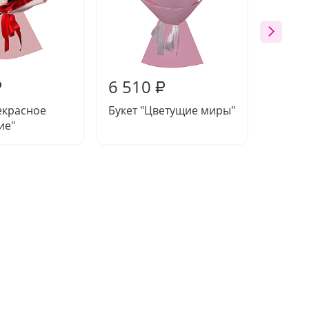
6 510
6 59
₽
₽
екрасное
Букет "Цветущие миры"
Букет 
ие"
момен