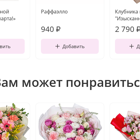
чной
Раффаэлло
Клубника
марта!»
"Изысканн
940
2 790
₽
вить
Добавить
Д
Вам может понравитьс