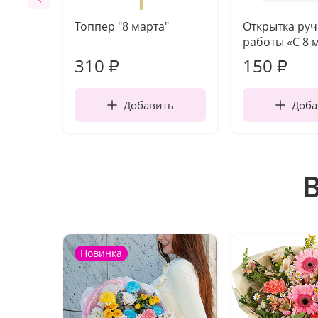
Топпер "8 марта"
Открытка ру
работы «С 8 
310
150
₽
₽
Добавить
Доба
Новинка