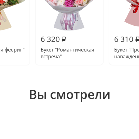
6 320
6 310
₽
ая феерия"
Букет "Романтическая
Букет "Пр
встреча"
наважден
Вы смотрели