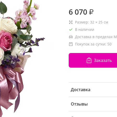
6 070
₽
Размер:
32
×
25
см
В наличии
Доставка в пределах М
Покупок за сутки:
50
Заказать
Доставка
Отзывы