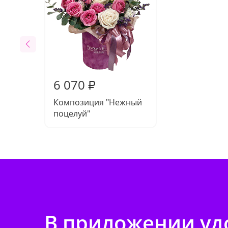
6 070
₽
Композиция "Нежный
поцелуй"
В приложении удо