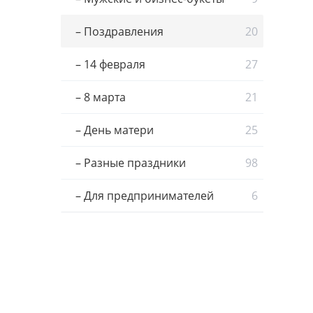
– Поздравления
20
– 14 февраля
27
– 8 марта
21
– День матери
25
– Разные праздники
98
– Для предпринимателей
6