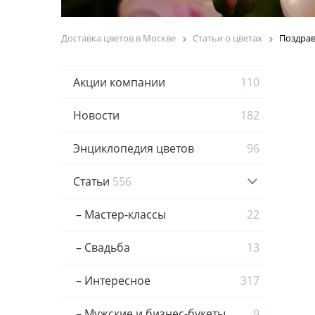
Доставка цветов в Москве
Статьи о цветах
Поздрав
Акции компании
110
Новости
182
Энциклопедия цветов
96
Статьи
556
– Мастер-классы
22
– Свадьба
13
– Интересное
317
– Мужские и бизнес-букеты
9