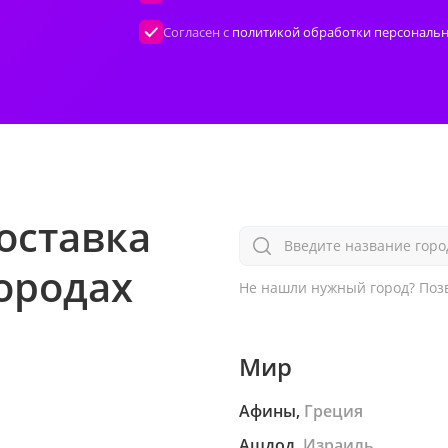
Согласен с
политикой обработки персональ
оставка
Введите название горо
городах
Не нашли нужный город?
Позв
Мир
Афины,
Греция
Ашдод,
Израиль