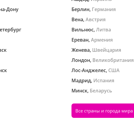
на-Дону
Берлин,
Германия
Вена,
Австрия
етербург
Вильнюс,
Литва
Ереван,
Армения
вск
Женева,
Швейцария
Лондон,
Великобритания
нск
Лос-Анджелес,
США
Мадрид,
Испания
Минск,
Беларусь
Все страны и города мира