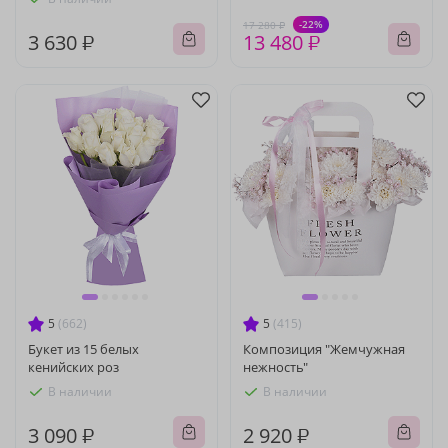
-22%
17 280 ₽
3 630 ₽
13 480 ₽
5
(662)
5
(415)
Букет из 15 белых
Композиция "Жемчужная
кенийских роз
нежность"
В наличии
В наличии
3 090 ₽
2 920 ₽