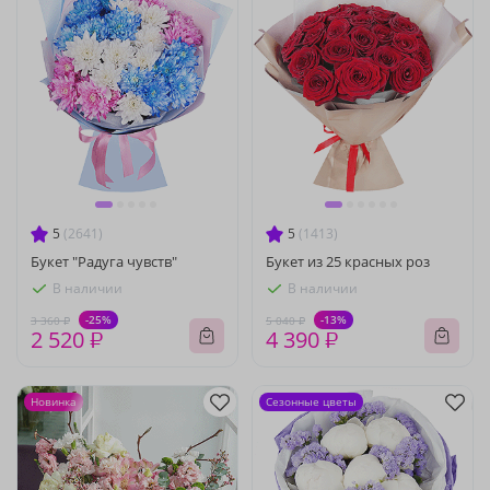
5
(2641)
5
(1413)
Букет "Радуга чувств"
Букет из 25 красных роз
В наличии
В наличии
-25%
-13%
3 360 ₽
5 040 ₽
2 520 ₽
4 390 ₽
Новинка
Сезонные цветы