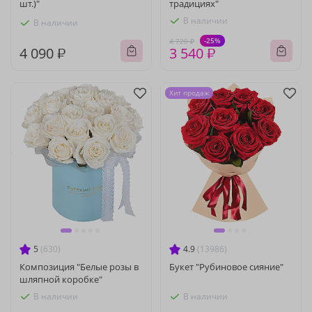
шт.)"
традициях"
В наличии
В наличии
-25%
4 720 ₽
4 090 ₽
3 540 ₽
Хит продаж
5
(630)
4.9
(13986)
Композиция "Белые розы в
Букет "Рубиновое сияние"
шляпной коробке"
В наличии
В наличии