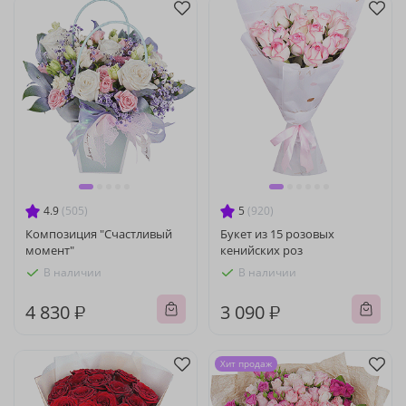
4.9
(505)
5
(920)
Композиция "Счастливый
Букет из 15 розовых
момент"
кенийских роз
В наличии
В наличии
4 830 ₽
3 090 ₽
Хит продаж