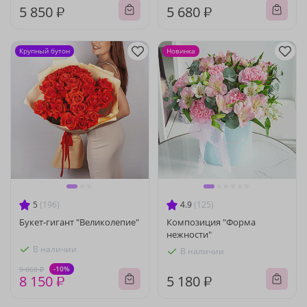
5 850 ₽
5 680 ₽
Крупный бутон
Новинка
5
(196)
4.9
(125)
Букет-гигант "Великолепие"
Композиция "Форма
нежности"
В наличии
В наличии
-10%
9 060 ₽
8 150 ₽
5 180 ₽