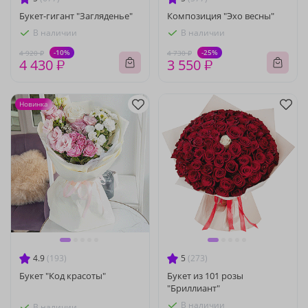
Букет-гигант "Загляденье"
Композиция "Эхо весны"
В наличии
В наличии
-10%
-25%
4 920 ₽
4 730 ₽
4 430 ₽
3 550 ₽
Новинка
4.9
(193)
5
(273)
Букет "Код красоты"
Букет из 101 розы
"Бриллиант"
В наличии
В наличии