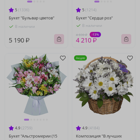
5
(1336)
5
(1214)
Букет "Бульвар цветов"
Букет "Сердце роз"
В наличии
В наличии
-13%
4 830 ₽
5 190 ₽
4 210 ₽
Акция
4.9
(2759)
4.9
(4184)
Букет "Альстромерии (15
Композиция "В лучших