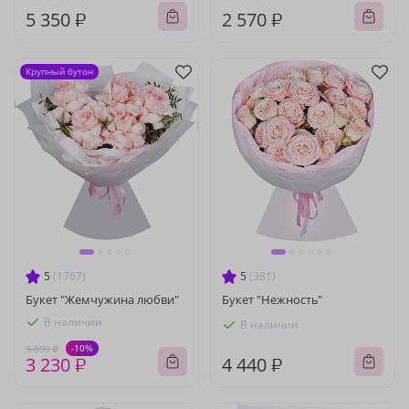
5 350 ₽
2 570 ₽
Крупный бутон
5
(1767)
5
(381)
Букет "Жемчужина любви"
Букет "Нежность"
В наличии
В наличии
-10%
3 590 ₽
3 230 ₽
4 440 ₽