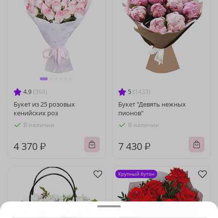
4.9
(369)
5
(1433)
Букет из 25 розовых
Букет "Девять нежных
кенийских роз
пионов"
В наличии
В наличии
4 370 ₽
7 430 ₽
Крупный бутон