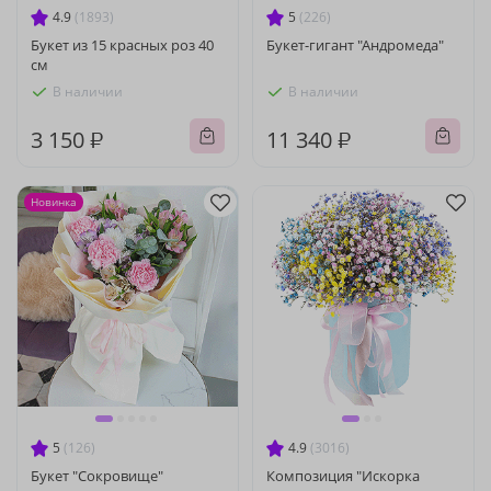
4.9
(1893)
5
(226)
Букет из 15 красных роз 40
Букет-гигант "Андромеда"
см
В наличии
В наличии
3 150 ₽
11 340 ₽
Новинка
5
(126)
4.9
(3016)
Букет "Сокровище"
Композиция "Искорка