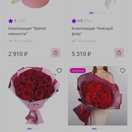
5
(238)
4.9
(656)
Композиция "Трепет
Композиция "Нежный
нежности"
флер"
В наличии
В наличии
2 910 ₽
5 310 ₽
Новинка