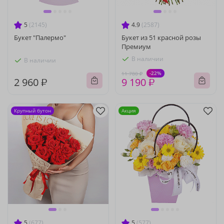
5
(2145)
4.9
(2587)
Букет "Палермо"
Букет из 51 красной розы
Премиум
В наличии
В наличии
-22%
11 780 ₽
2 960 ₽
9 190 ₽
Крупный бутон
Акция
5
(677)
5
(577)