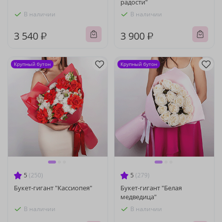
радости"
В наличии
В наличии
3 540 ₽
3 900 ₽
Крупный бутон
Крупный бутон
5
(250)
5
(279)
Букет-гигант "Кассиопея"
Букет-гигант "Белая
медведица"
В наличии
В наличии