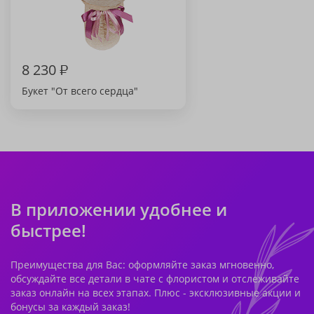
8 230
₽
Букет "От всего сердца"
В приложении удобнее и
быстрее!
Преимущества для Вас: оформляйте заказ мгновенно,
обсуждайте все детали в чате с флористом и отслеживайте
заказ онлайн на всех этапах. Плюс - эксклюзивные акции и
бонусы за каждый заказ!