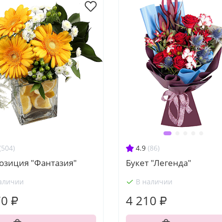
(504)
4.9
(86)
озиция "Фантазия"
Букет "Легенда"
аличии
В наличии
70 ₽
4 210 ₽