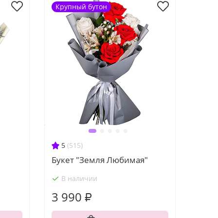
Крупный бутон
5
(515)
Букет "Земля Любимая"
В наличии
3 990 ₽