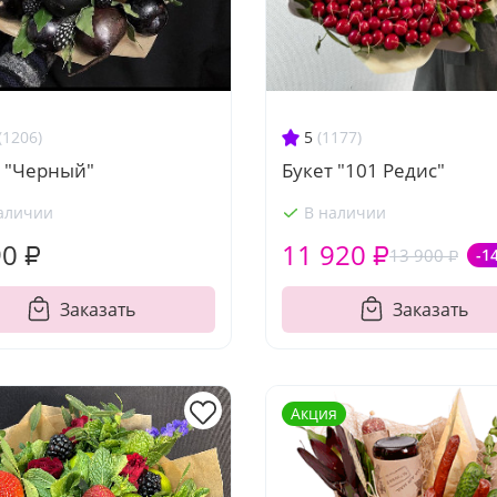
(1206)
5
(1177)
т "Черный"
Букет "101 Редис"
аличии
В наличии
90 ₽
11 920 ₽
13 900 ₽
-1
Заказать
Заказать
Акция