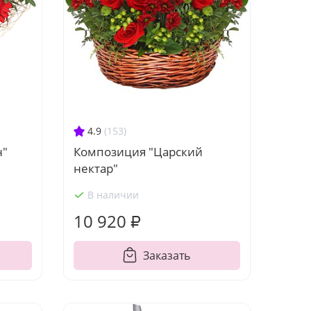
4.9
(153)
Композиция "Царский
н"
нектар"
В наличии
10 920 ₽
Заказать