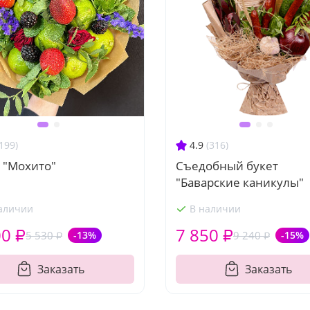
199)
4.9
(316)
 "Мохито"
Съедобный букет
"Баварские каникулы"
аличии
В наличии
00 ₽
7 850 ₽
5 530 ₽
-13%
9 240 ₽
-15%
Заказать
Заказать