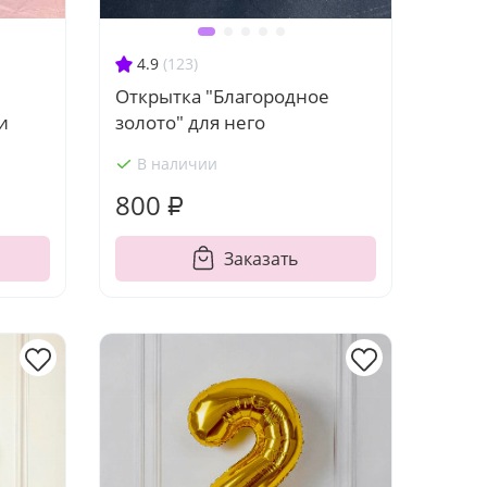
4.9
(123)
Открытка "Благородное
и
золото" для него
В наличии
800 ₽
Заказать