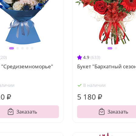
(20)
4.9
(633)
т "Средиземноморье"
Букет "Бархатный сезо
аличии
В наличии
20 ₽
5 180 ₽
Заказать
Заказать