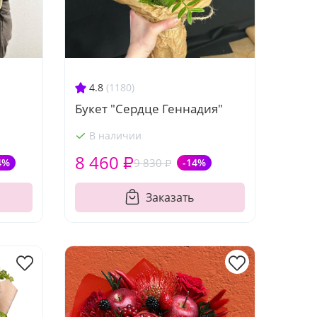
4.8
(1180)
Букет "Сердце Геннадия"
В наличии
8 460 ₽
4%
9 830 ₽
-14%
Заказать