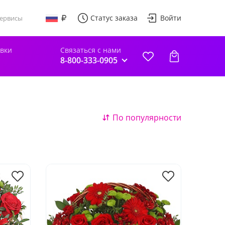
Статус заказа
Войти
ервисы
авки
Связаться с нами
8-800-333-0905
По популярности