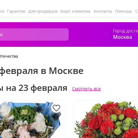
та
Гарантии
Для продавцов
Корп. клиентам
Контакты
Помощь
С
Город дост
Москва
Отечества
 февраля в Москве
ы на 23 февраля
Смотреть все