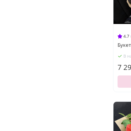
4.7
Буке
В н
7 2