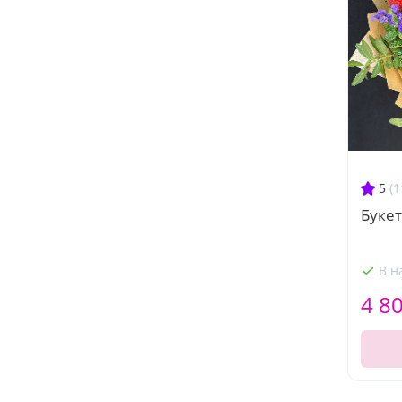
5
(1
Букет
В н
4 8