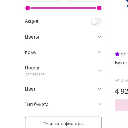
Акция
Цветы
Кому
4.9
Буке
Повод
23 февраля
В н
Цвет
4 9
Тип букета
Очистить фильтры