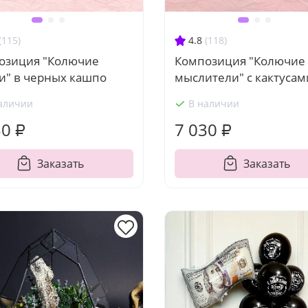
(115)
4.8
(118)
озиция "Колючие
Композиция "Колючие
и" в черных кашпо
мыслители" с кактусам
аличии
В наличии
30 ₽
7 030 ₽
Заказать
Заказать