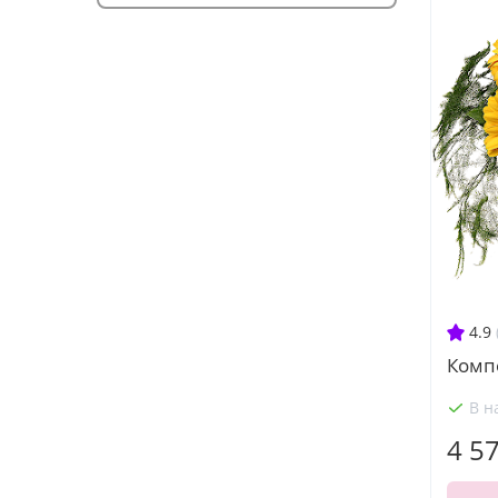
4.9
Комп
В н
4 5