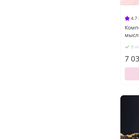
4.7
Комп
мысл
В н
7 0