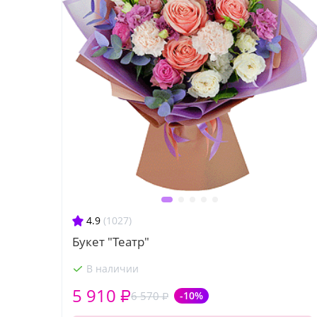
4.9
(1027)
Букет "Театр"
В наличии
5 910 ₽
6 570 ₽
-10%