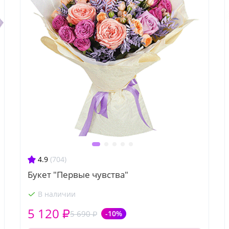
4.9
(704)
Букет "Первые чувства"
В наличии
5 120 ₽
5 690 ₽
-10%