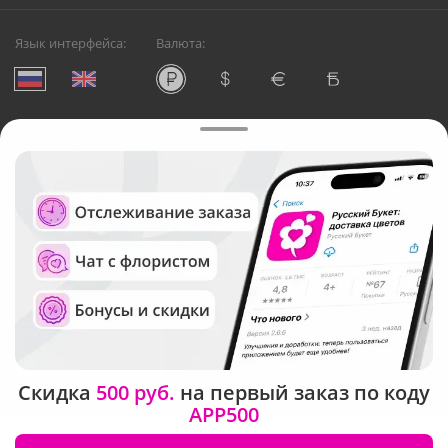
Язык интерфейса:
Валюта:
©
Служба круглосуточной доставки цветов в Москве
Русский Букет, 2026
Общество с ограниченной ответственностью «Технология»
ОГРН: 1195476081745, ИНН: 5410081997
Юридический адрес: г. Новосибирск, ул. Ипподромская,
д.42, оф. 3
Рейтинг Русского букета в г. Москва
Скидка
500 руб.
на первый заказ по коду
APP500