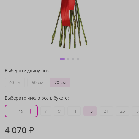
Выберите длину роз:
40 см
50 см
70 см
Выберите число роз в букете:
7
9
11
15
21
25
5
4 070
₽