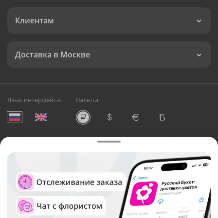
Клиентам
Доставка в Москве
Язык интерфейса:
Валюта:
©
Служба круглосуточной доставки цветов в Москве
Русский Букет, 2026
Общество с ограниченной ответственностью «Технология»
ОГРН: 1195476081745, ИНН: 5410081997
Юридический адрес: г. Новосибирск, ул. Ипподромская,
д.42, оф. 3