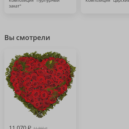
Композиция "Пурпурный
Композиция "Царский
закат"
Вы смотрели
11 070
₽
11 860
₽