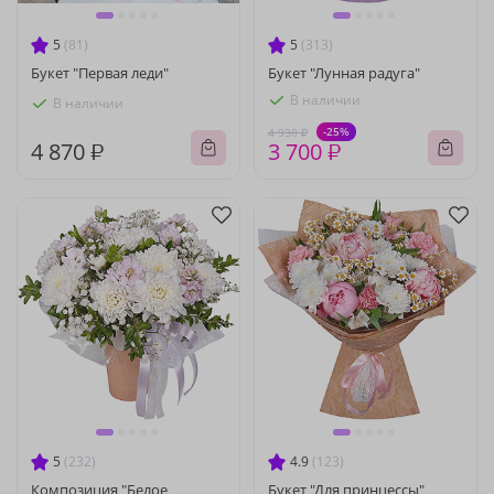
5
(81)
5
(313)
Букет "Первая леди"
Букет "Лунная радуга"
В наличии
В наличии
-25%
4 930 ₽
4 870 ₽
3 700 ₽
5
(232)
4.9
(123)
Композиция "Белое
Букет "Для принцессы"