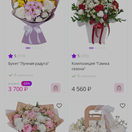
5
(313)
5
(200)
Букет "Лунная радуга"
Композиция "Гамма
сезона"
В наличии
В наличии
-25%
4 930 ₽
3 700 ₽
4 560 ₽