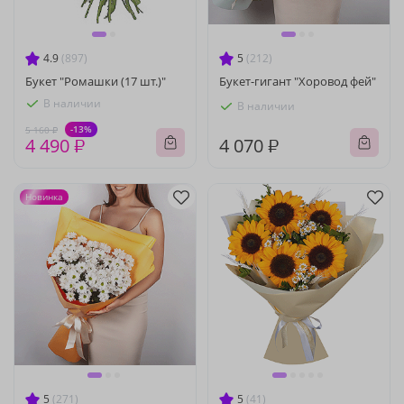
4.9
(897)
5
(212)
Букет "Ромашки (17 шт.)"
Букет-гигант "Хоровод фей"
В наличии
В наличии
-13%
5 160 ₽
4 490 ₽
4 070 ₽
Новинка
5
(271)
5
(41)