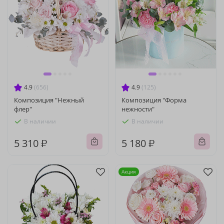
4.9
(656)
4.9
(125)
Композиция "Нежный
Композиция "Форма
флер"
нежности"
В наличии
В наличии
5 310 ₽
5 180 ₽
Акция