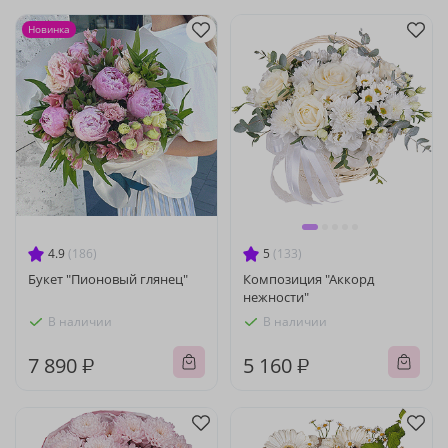
Новинка
4.9
(186)
5
(133)
Букет "Пионовый глянец"
Композиция "Аккорд
нежности"
В наличии
В наличии
7 890 ₽
5 160 ₽