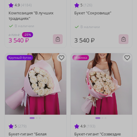
4.9
(4184)
5
(126)
Композиция "В лучших
Букет "Сокровище"
традициях"
В наличии
В наличии
-25%
4 720 ₽
3 540 ₽
3 540 ₽
Крупный бутон
Новинка
5
(279)
4.9
(193)
Букет-гигант "Белая
Букет-гигант "Созвездие