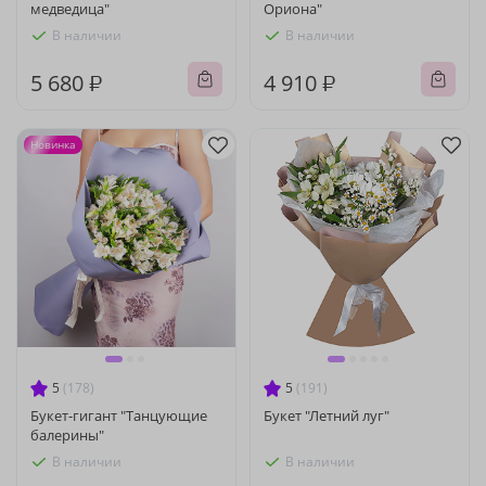
медведица"
Ориона"
В наличии
В наличии
5 680 ₽
4 910 ₽
Новинка
5
(178)
5
(191)
Букет-гигант "Танцующие
Букет "Летний луг"
балерины"
В наличии
В наличии