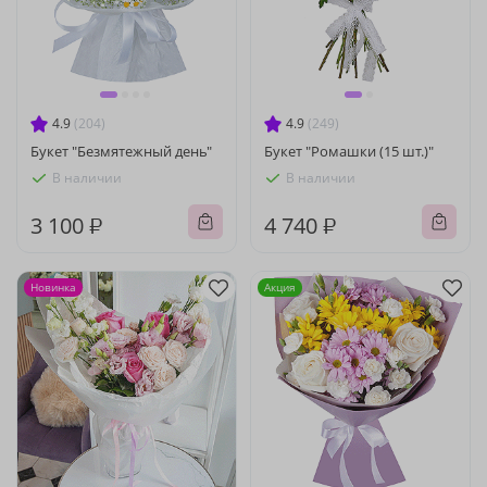
4.9
(204)
4.9
(249)
Букет "Безмятежный день"
Букет "Ромашки (15 шт.)"
В наличии
В наличии
3 100 ₽
4 740 ₽
Новинка
Акция