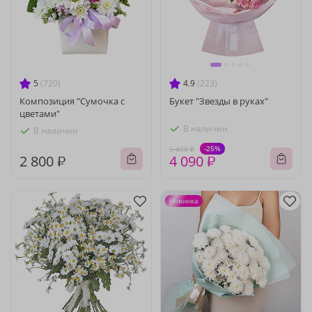
5
(720)
4.9
(223)
Композиция "Сумочка с
Букет "Звезды в руках"
цветами"
В наличии
В наличии
-25%
5 450 ₽
2 800 ₽
4 090 ₽
Новинка