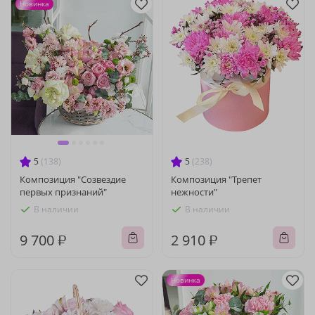
Новинка
5
(138)
5
(238)
Композиция "Созвездие
Композиция "Трепет
первых признаний"
нежности"
В наличии
В наличии
9 700 ₽
2 910 ₽
Новинка