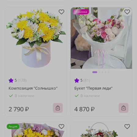
Новинка
5
(178)
5
(81)
Композиция "Солнышко"
Букет "Первая леди"
В наличии
В наличии
2 790 ₽
4 870 ₽
Акция