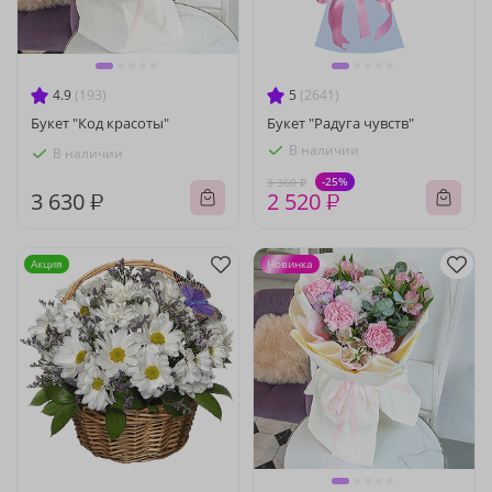
4.9
(193)
5
(2641)
Букет "Код красоты"
Букет "Радуга чувств"
В наличии
В наличии
-25%
3 360 ₽
3 630 ₽
2 520 ₽
Акция
Новинка