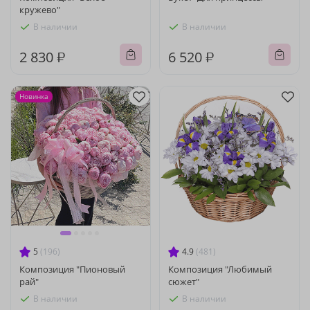
кружево"
В наличии
В наличии
2 830 ₽
6 520 ₽
Новинка
5
(196)
4.9
(481)
Композиция "Пионовый
Композиция "Любимый
рай"
сюжет"
В наличии
В наличии