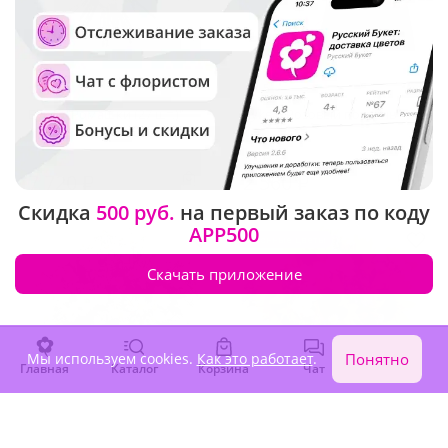
4.9
(338)
5
(286)
Букет "Ромашки (27 шт.)"
Букет "Розовый полдень"
В наличии
В наличии
7 720 ₽
2 560 ₽
Скидка
500 руб.
на первый заказ по коду
APP500
Сезонные цветы
Скачать приложение
Мы используем cookies.
Как это работает
.
Понятно
Главная
Каталог
Корзина
Чат
Войти