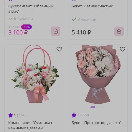
Букет-гигант "Облачный
Букет "Летнее счастье"
атлас"
В наличии
В наличии
-12%
3 530 ₽
3 100 ₽
5 410 ₽
5
(714)
5
(529)
Композиция "Сумочка с
Букет "Прекрасное далеко"
нежными цветами"