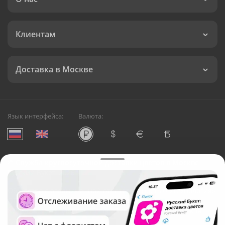
Клиентам
Доставка в Москве
Язык интерфейса:
Валюта:
©
Служба круглосуточной доставки цветов в Москве
Русский Букет, 2026
Общество с ограниченной ответственностью «Технология»
ОГРН: 1195476081745, ИНН: 5410081997
Юридический адрес: г. Новосибирск, ул. Ипподромская,
д.42, оф. 3