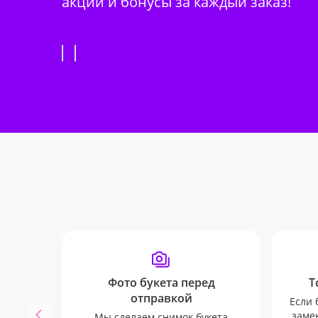
акции и бонусы за каждый заказ!
Фото букета перед
Т
отправкой
Если 
замен
Мы сделаем снимок букета