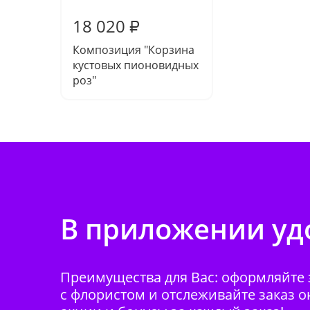
18 020
₽
Композиция "Корзина
кустовых пионовидных
роз"
В приложении удо
Преимущества для Вас: оформляйте з
с флористом и отслеживайте заказ о