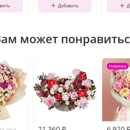
вить
Добавить
Д
Вам может понравитьс
Новинка
21 360
6 920
₽
19 210
₽