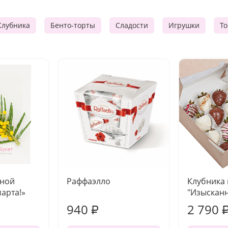
Клубника
Бенто-торты
Сладости
Игрушки
Т
чной
Раффаэлло
Клубника
марта!»
"Изысканн
940
2 790
₽