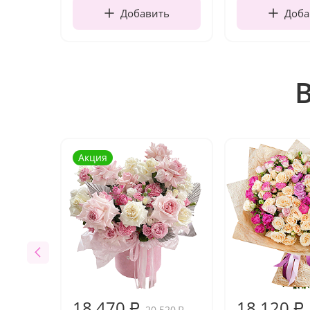
Добавить
Доба
Акция
18 470
18 120
₽
₽
20 520
₽