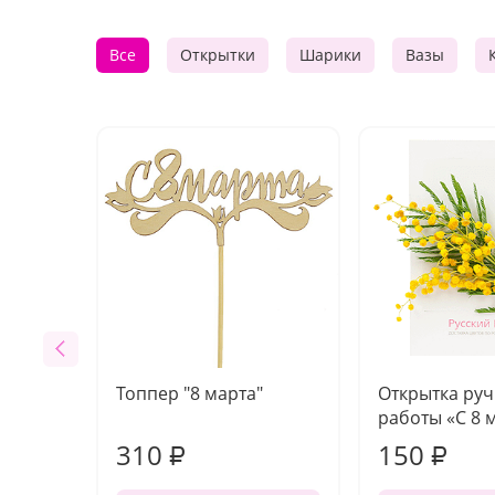
Все
Открытки
Шарики
Вазы
Топпер "8 марта"
Открытка ру
работы «С 8 
310
150
₽
₽