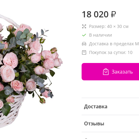
18 020
₽
Размер:
40
×
30
см
В наличии
Доставка в пределах М
Покупок за сутки:
10
Заказать
Доставка
Отзывы