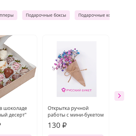
опперы
Подарочные боксы
Подарочные корзины
 в шоколаде
Открытка ручной
Ваза п
ый десерт"
работы с мини-букетом
130
1 10
₽
₽