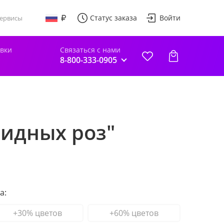
Статус заказа
Войти
ервисы
авки
Связаться с нами
8-800-333-0905
идных роз"
а:
+30% цветов
+60% цветов