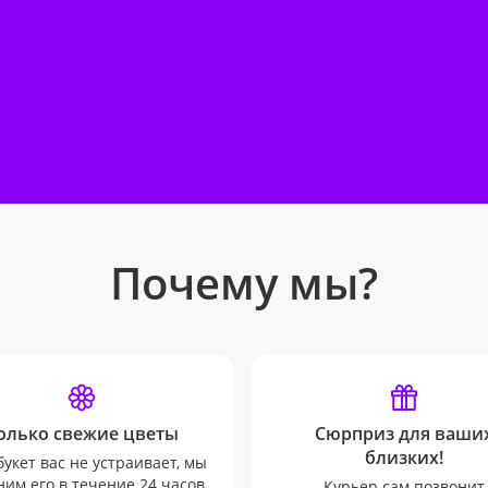
Почему мы?
олько свежие цветы
Сюрприз для ваши
близких!
букет вас не устраивает, мы
им его в течение 24 часов
Курьер сам позвонит