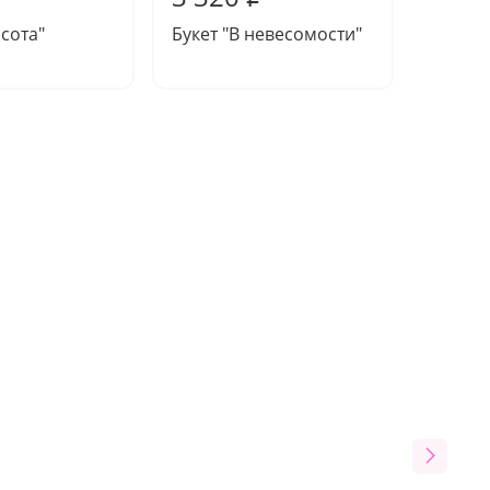
асота"
Букет "В невесомости"
Букет 
этюд"