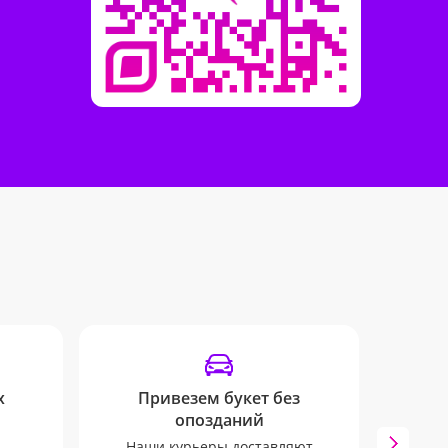
х
Привезем букет без
Отсле
опозданий
Опов
пом
Наши курьеры доставляют