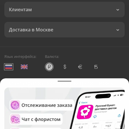
Клиентам
Доставка в Москве
Язык интерфейса:
Валюта:
©
Служба круглосуточной доставки цветов в Москве
Русский Букет, 2026
Общество с ограниченной ответственностью «Технология»
ОГРН: 1195476081745, ИНН: 5410081997
Юридический адрес: г. Новосибирск, ул. Ипподромская,
д.42, оф. 3