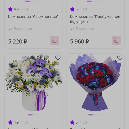
4.9
(125)
5
(102)
Композиция "С нежностью"
Композиция "Пробуждение
будущего"
В наличии
В наличии
5 220 ₽
5 960 ₽
4.9
(147)
5
(122)