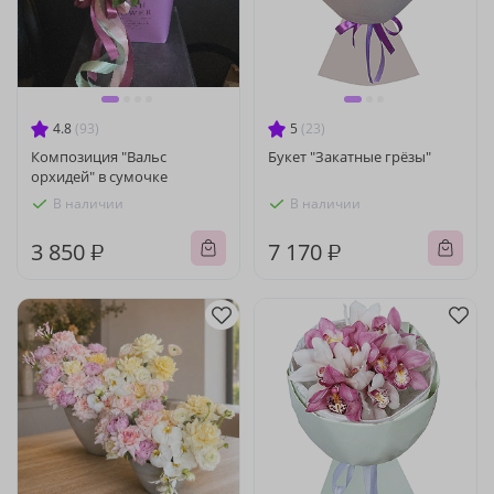
4.8
(93)
5
(23)
Композиция "Вальс
Букет "Закатные грёзы"
орхидей" в сумочке
В наличии
В наличии
3 850 ₽
7 170 ₽