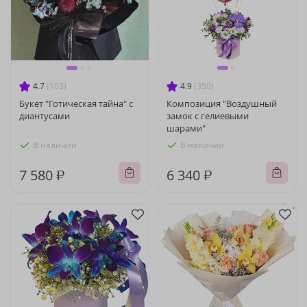
4.7
(103)
4.9
(350)
Букет "Готическая тайна" с
Композиция "Воздушный
диантусами
замок с гелиевыми
шарами"
В наличии
В наличии
7 580 ₽
6 340 ₽