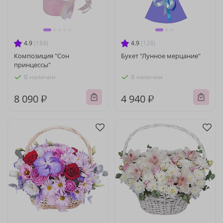
4.9
(184)
4.9
(128)
Композиция "Сон
Букет "Лунное мерцание"
принцессы"
В наличии
В наличии
8 090 ₽
4 940 ₽