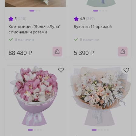
5
(118)
4.9
(249)
Композиция "Дольче Луна"
Букет из 11 орхидей
с пионами и розами
В наличии
В наличии
88 480 ₽
5 390 ₽