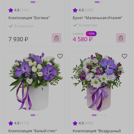
4.9
(141)
4.9
(589)
Композиция "Богема"
Букет "Маленькая Италия"
В наличии
В наличии
-10%
5 090 ₽
7 930 ₽
4 580 ₽
4.9
(117)
4.9
(699)
Композиция "Белый стих"
Композиция "Воздушный