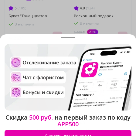
5
(105)
4.9
(124)
Букет "Танец цветов"
Роскошный подарок
В наличии
В наличии
-10%
6 400 ₽
4 820 ₽
5 760 ₽
Скидка
500 руб.
на первый заказ по коду
APP500
4.9
(130)
4.9
(193)
Букет "Осенний романс"
Букет "Орхидейная