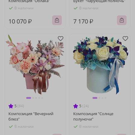
Композиция "Облака"
Букет "Чарующая полночь"
В наличии
В наличии
10 070 ₽
7 170 ₽
5
(84)
5
(24)
Композиция "Вечерний
Композиция "Солнце
блюз"
полуночи"
В наличии
В наличии