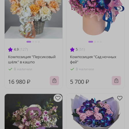
4.9
(127)
5
(51)
Композиция "Персиковый
Композиция "Сад ночных
шёлк" в кашпо
фей"
В наличии
В наличии
16 980 ₽
5 700 ₽