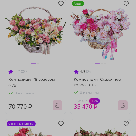
Акция
5
(1887)
4.9
(26)
Композиция "В розовом
Композиция "Сказочное
саду"
королевство"
В наличии
В наличии
-10%
39 410 ₽
70 770 ₽
35 470 ₽
Сезонные цветы