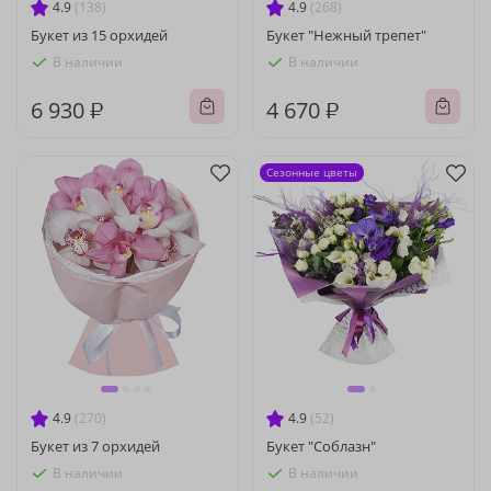
4.9
(138)
4.9
(268)
Букет из 15 орхидей
Букет "Нежный трепет"
В наличии
В наличии
6 930 ₽
4 670 ₽
Сезонные цветы
4.9
(270)
4.9
(52)
Букет из 7 орхидей
Букет "Соблазн"
В наличии
В наличии