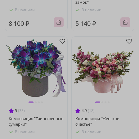
замок"
В наличии
В наличии
8 100 ₽
5 140 ₽
5
(33)
4.9
(18)
Композиция "Таинственные
Композиция "Женское
сумерки"
счастье"
В наличии
В наличии