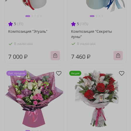
5
(35)
5
(185)
Композиция "Этуаль"
Композиция "Секреты
луны"
В наличии
В наличии
7 000 ₽
7 460 ₽
Хит продаж
Акция