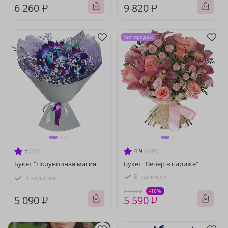
6 260 ₽
9 820 ₽
Хит продаж
5
(48)
4.9
(804)
Букет "Полуночная магия"
Букет "Вечер в париже"
В наличии
В наличии
-10%
6 210 ₽
5 090 ₽
5 590 ₽