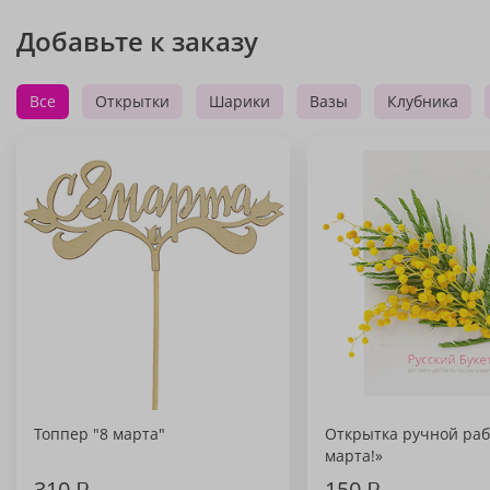
Добавьте к заказу
Все
Открытки
Шарики
Вазы
Клубника
Топпер "8 марта"
Открытка ручной раб
марта!»
310
₽
150
₽