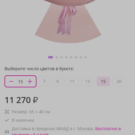
Выберите число цветов в букете:
7
9
11
13
15
20
11 270
₽
Размер:
65
×
40
см
В наличии
Доставка в пределах МКАД в г. Москва:
Бесплатно
в
течение ~4 часов