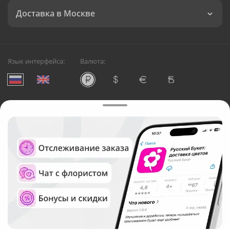
Доставка в Москве
Язык интерфейса:
Валюта:
©
Служба круглосуточной доставки цветов в Москве
Русский Букет, 2026
Общество с ограниченной ответственностью «Технология»
ОГРН: 1195476081745, ИНН: 5410081997
Юридический адрес: г. Новосибирск, ул. Ипподромская,
д.42, оф. 3
Рейтинг Русского букета в г. Москва