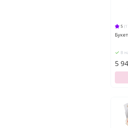
5
(1
Букет
В н
5 9