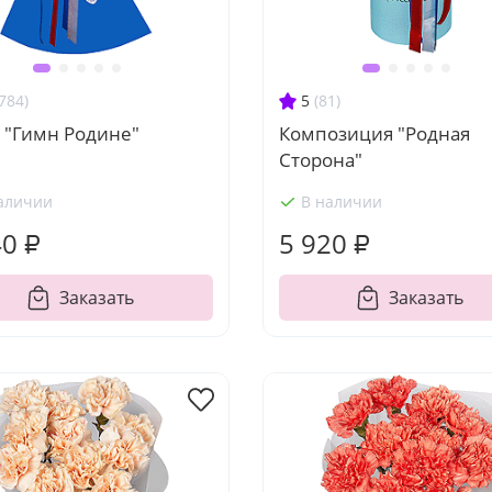
784)
5
(81)
 "Гимн Родине"
Композиция "Родная
Сторона"
аличии
В наличии
40 ₽
5 920 ₽
Заказать
Заказать