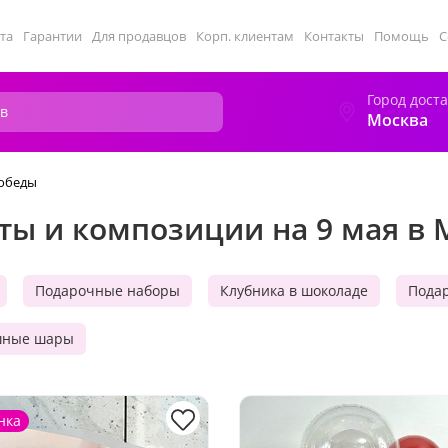
та
Гарантии
Для продавцов
Корп. клиентам
Контакты
Помощь
С
Город дост
Москва
победы
ты и композиции на 9 мая в 
Подарочные наборы
Клубника в шоколаде
Пода
шные шары
нка