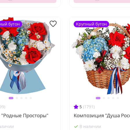
ный бутон
Крупный бутон
99)
5
(1791)
т "Родные Просторы"
Композиция "Душа Рос
аличии
В наличии