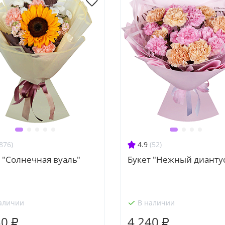
876)
4.9
(52)
 "Солнечная вуаль"
Букет "Нежный дианту
аличии
В наличии
30 ₽
4 240 ₽