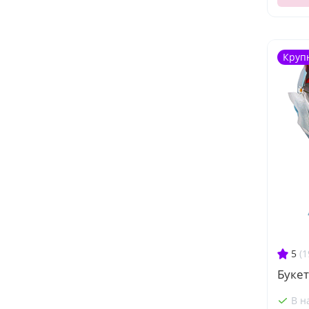
Круп
5
(1
Буке
В н