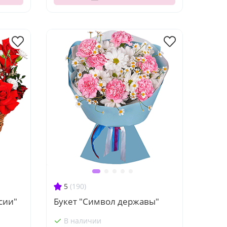
5
(190)
сии"
Букет "Символ державы"
В наличии