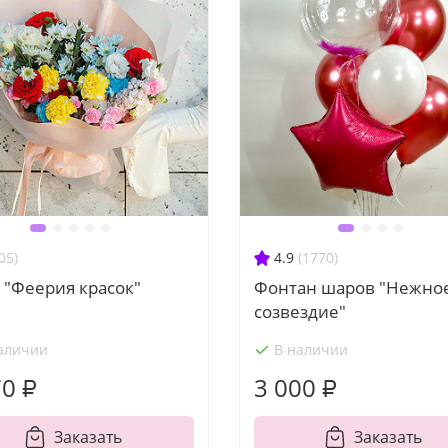
05)
4.9
(1770)
 "Феерия красок"
Фонтан шаров "Нежно
созвездие"
аличии
В наличии
70 ₽
3 000 ₽
Заказать
Заказать