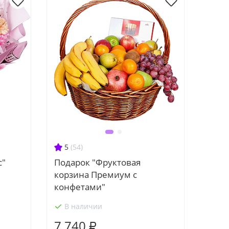
5
(54)
с"
Подарок "Фруктовая
корзина Премиум с
конфетами"
В наличии
7 740 ₽