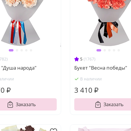
782)
5
(1767)
 "Душа народа"
Букет "Весна победы"
аличии
В наличии
70 ₽
3 410 ₽
Заказать
Заказать