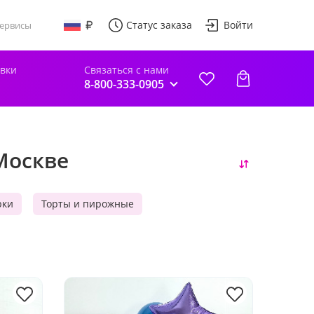
Статус заказа
Войти
ервисы
авки
Связаться с нами
8-800-333-0905
Москве
рки
Торты и пирожные