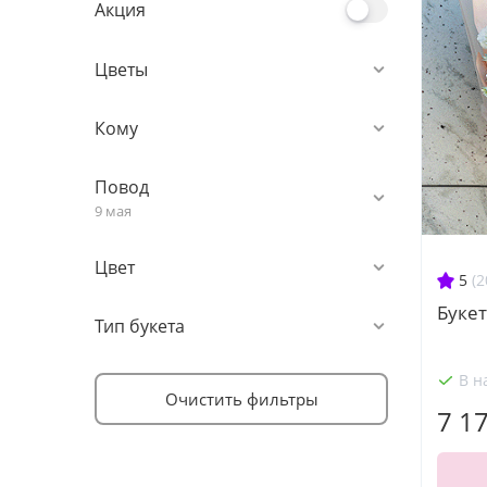
Акция
Цветы
Кому
Повод
9 мая
Цвет
5
(2
Букет
Тип букета
В н
Очистить фильтры
7 1