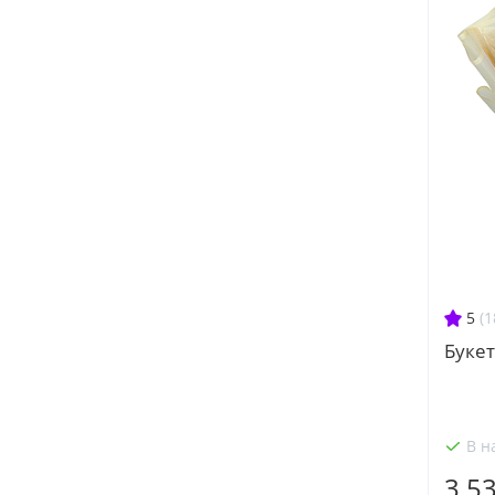
5
(1
Букет
В н
3 5