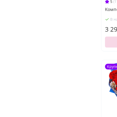
5
(1
Комп
В н
3 2
Круп