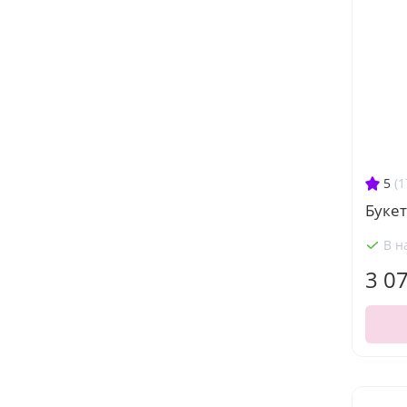
5
(1
Букет
В н
3 0