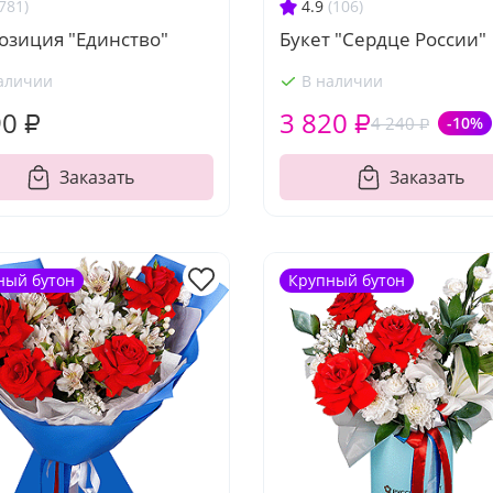
781)
4.9
(106)
озиция "Единство"
Букет "Сердце России"
аличии
В наличии
90 ₽
3 820 ₽
4 240 ₽
-10%
Заказать
Заказать
ный бутон
Крупный бутон