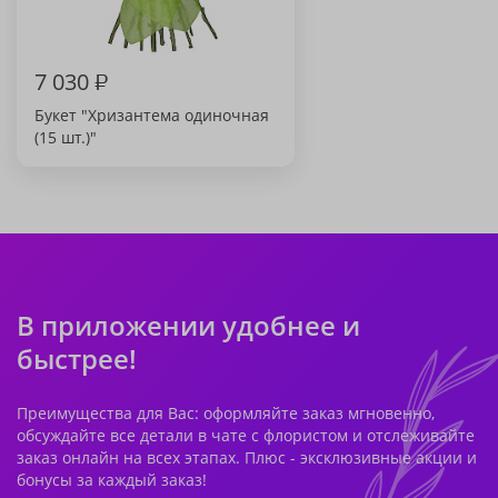
7 030
₽
Букет "Хризантема одиночная
(15 шт.)"
В приложении удобнее и
быстрее!
Преимущества для Вас: оформляйте заказ мгновенно,
обсуждайте все детали в чате с флористом и отслеживайте
заказ онлайн на всех этапах. Плюс - эксклюзивные акции и
бонусы за каждый заказ!