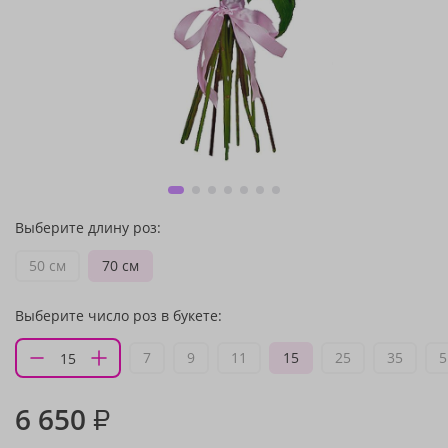
Выберите длину роз:
50 см
70 см
Выберите число роз в букете:
7
9
11
15
25
35
5
6 650
₽