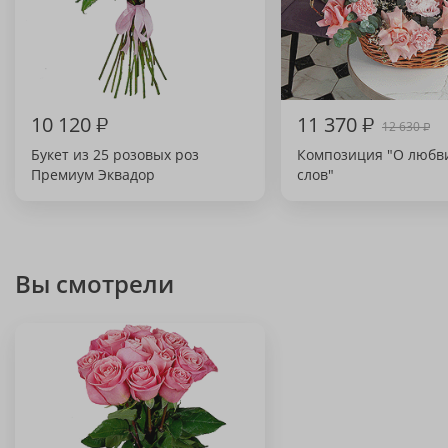
10 120
₽
11 370
₽
12 630
₽
Букет из 25 розовых роз
Композиция "О любв
Премиум Эквадор
слов"
Вы смотрели