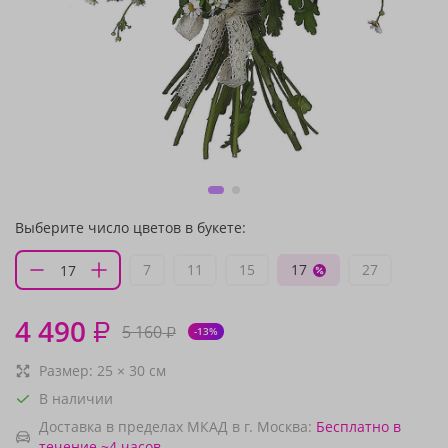
Выберите число цветов в букете:
7
11
15
17
27
4 490
₽
5 160
₽
-13%
Размер:
25
×
30
см
В наличии
Доставка в пределах МКАД в г. Москва:
Бесплатно
в
течение ~4 часов