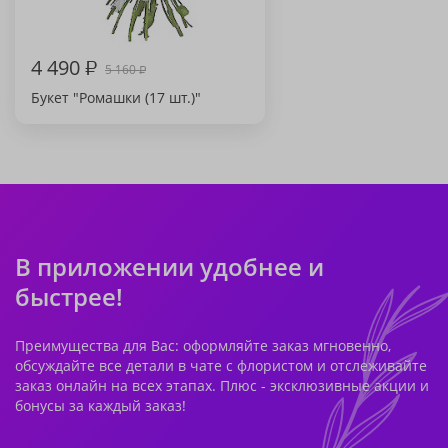
4 490
₽
5 160
₽
Букет "Ромашки (17 шт.)"
В приложении удобнее и
быстрее!
Преимущества для Вас: оформляйте заказ мгновенно,
обсуждайте все детали в чате с флористом и отслеживайте
заказ онлайн на всех этапах. Плюс - эксклюзивные акции и
бонусы за каждый заказ!