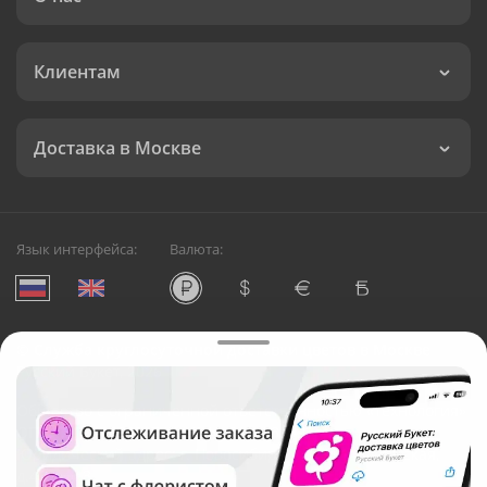
Клиентам
Доставка в Москве
Язык интерфейса:
Валюта:
©
Служба круглосуточной доставки цветов в Москве
Русский Букет, 2026
Общество с ограниченной ответственностью «Технология»
ОГРН: 1195476081745, ИНН: 5410081997
Юридический адрес: г. Новосибирск, ул. Ипподромская,
д.42, оф. 3