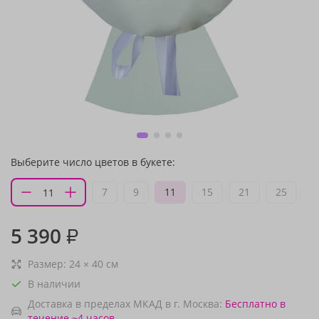
Выберите число цветов в букете:
7
9
11
15
21
25
5 390
₽
Размер:
24
×
40
см
В наличии
Доставка в пределах МКАД в г. Москва:
Бесплатно
в
течение ~4 часов