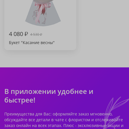
4 080
₽
4 530
₽
Букет "Касание весны"
В приложении удобнее и
быстрее!
Преимущества для Вас: оформляйте заказ мгновенно,
обсуждайте все детали в чате с флористом и отслеживайте
заказ онлайн на всех этапах. Плюс - эксклюзивные акции и