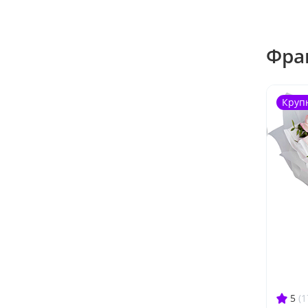
Фра
Круп
5
(1