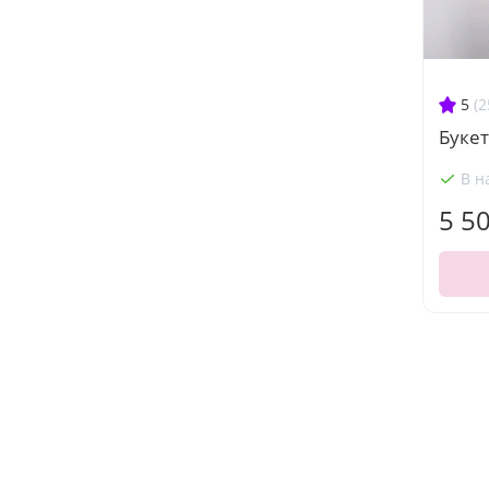
5
(2
Букет
В н
5 5