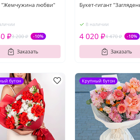
т "Жемчужина любви"
Букет-гигант "Загляден
аличии
В наличии
80 ₽
4 020 ₽
3 200 ₽
-10%
4 470 ₽
-10%
Заказать
Заказать
ный бутон
Крупный бутон