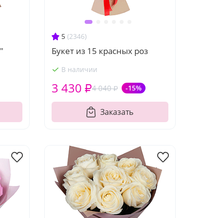
5
(2346)
"
Букет из 15 красных роз
В наличии
3 430 ₽
4 040 ₽
-15%
Заказать