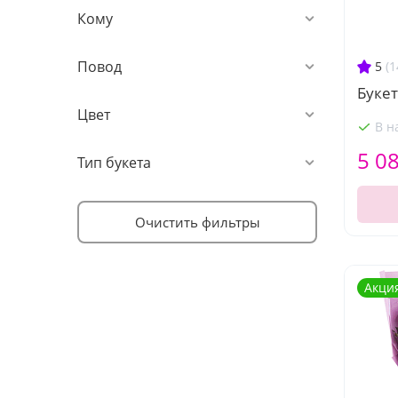
Кому
Повод
5
(1
Букет
Цвет
В н
5 0
Тип букета
Очистить фильтры
Акци