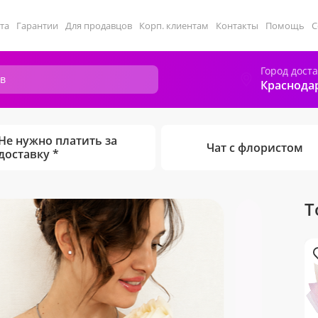
та
Гарантии
Для продавцов
Корп. клиентам
Контакты
Помощь
С
Город дост
Краснода
Не нужно платить за
Чат с флористом
доставку *
Т