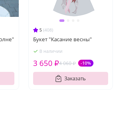
5
(408)
волне"
Букет "Касание весны"
В наличии
3 650 ₽
4 060 ₽
-10%
Заказать