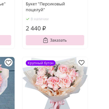
ье"
Букет "Персиковый
поцелуй"
В наличии
2 440 ₽
Заказать
Крупный бутон