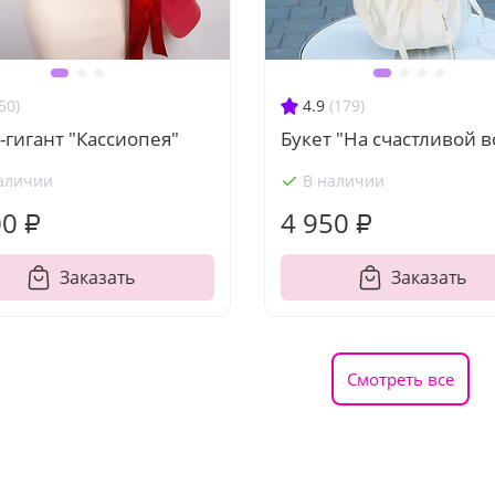
50)
4.9
(179)
-гигант "Кассиопея"
Букет "На счастливой 
аличии
В наличии
00 ₽
4 950 ₽
Заказать
Заказать
Смотреть все