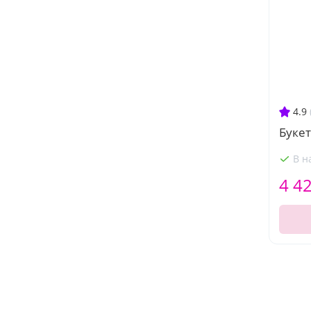
4.9
Букет
В н
4 4