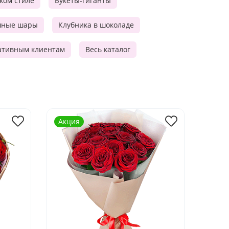
ском стиле
Букеты-гиганты
шные шары
Клубника в шоколаде
ативным клиентам
Весь каталог
Акция