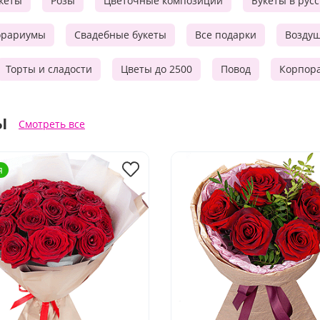
кеты
Розы
Цветочные композиции
Букеты в рус
орариумы
Свадебные букеты
Все подарки
Возду
Торты и сладости
Цветы до 2500
Повод
Корпор
ы
Смотреть все
я