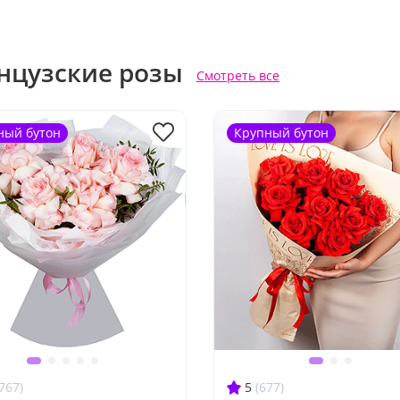
нцузские розы
Смотреть все
ный бутон
Крупный бутон
767)
5
(677)