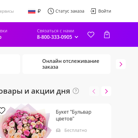
Статус заказа
Войти
ервисы
авки
Связаться с нами
р
8-800-333-0905
Онлайн отслеживание
Г
заказа
ц
овары и акции дня
Букет "Бульвар
цветов"
Бесплатно