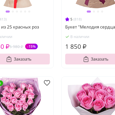
413)
5
(818)
 из 25 красных роз
Букет "Мелодия сердца
аличии
В наличии
80 ₽
1 850 ₽
5 980 ₽
-15%
Заказать
Заказать
я