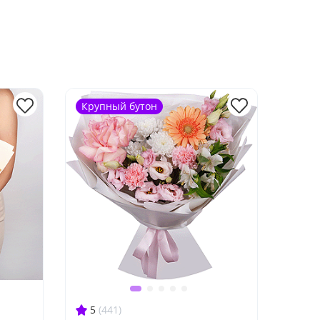
Крупный бутон
5
(441)