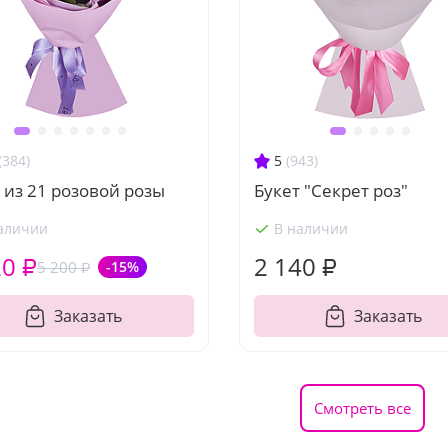
(384)
5
(943)
 из 21 розовой розы
Букет "Секрет роз"
аличии
В наличии
20 ₽
2 140 ₽
5 200 ₽
-15%
Заказать
Заказать
Смотреть все