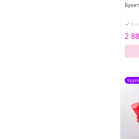
Буке
В н
2 8
Круп