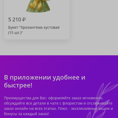
5 210
₽
Букет "Хризантема кустовая
(15 шт.)"
В приложении удобнее и
быстрее!
Преимущества для Вас: оформляйте заказ мгновенно,
обсуждайте все детали в чате с флористом и отслеживайте
заказ онлайн на всех этапах. Плюс - эксклюзивные акции и
бонусы за каждый заказ!