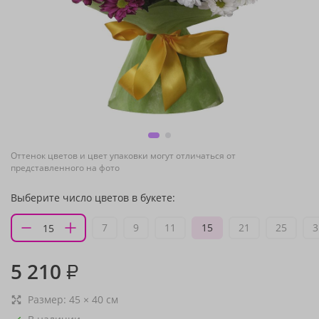
Оттенок цветов и цвет упаковки могут отличаться от
представленного на фото
Выберите число цветов в букете:
7
9
11
15
21
25
3
5 210
₽
Размер:
45
×
40
см