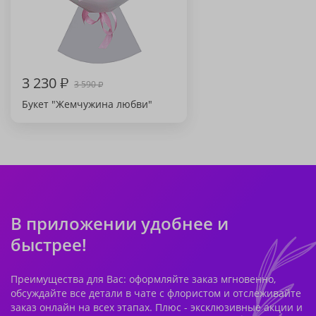
3 230
₽
3 590
₽
Букет "Жемчужина любви"
В приложении удобнее и
быстрее!
Преимущества для Вас: оформляйте заказ мгновенно,
обсуждайте все детали в чате с флористом и отслеживайте
заказ онлайн на всех этапах. Плюс - эксклюзивные акции и