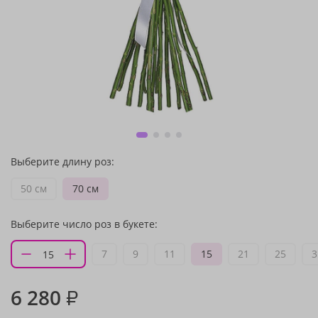
Выберите длину роз:
50 см
70 см
Выберите число роз в букете:
7
9
11
15
21
25
3
6 280
₽