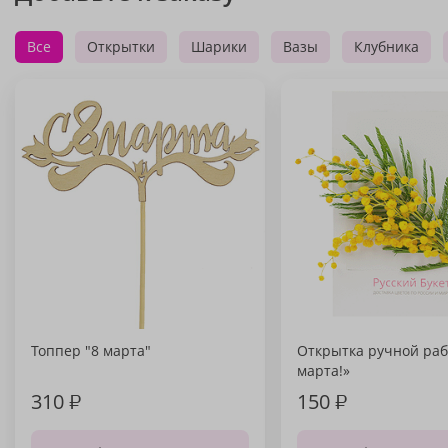
Все
Открытки
Шарики
Вазы
Клубника
Топпер "8 марта"
Открытка ручной раб
марта!»
310
₽
150
₽