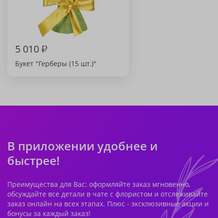
5 010
₽
Букет "Герберы (15 шт.)"
В приложении удобнее и
быстрее!
Преимущества для Вас: оформляйте заказ мгновенно,
обсуждайте все детали в чате с флористом и отслеживайте
заказ онлайн на всех этапах. Плюс - эксклюзивные акции и
бонусы за каждый заказ!