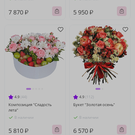
7 870 ₽
5 950 ₽
4.9
(44)
4.9
(112)
Композиция "Сладость
Букет "Золотая осень"
лета"
В наличии
В наличии
5 810 ₽
6 570 ₽