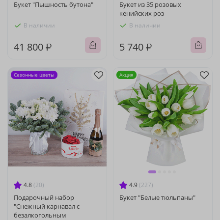
Букет "Пышность бутона"
Букет из 35 розовых
кенийских роз
В наличии
В наличии
41 800 ₽
5 740 ₽
Сезонные цветы
Акция
4.8
(20)
4.9
(227)
Подарочный набор
Букет "Белые тюльпаны"
"Снежный карнавал с
безалкогольным