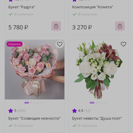
Букет "Радуга"
Композиция "Комета"
В наличии
В наличии
5 780 ₽
3 270 ₽
Новинка
5
(689)
4.9
(32)
Букет "Созвездие нежности"
Букет невесты "Душа поет"
В наличии
В наличии