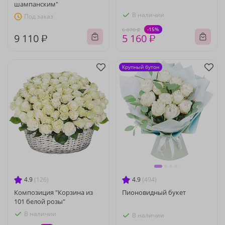
шампанским"
В наличии
Под заказ
-15%
6 070 ₽
9 110 ₽
5 160 ₽
Крупный бутон
4.9
(126)
4.9
(494)
Композиция "Корзина из
Пионовидный букет
101 белой розы"
В наличии
В наличии