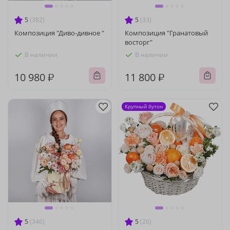
5
(382)
5
(33)
Композиция "Диво-дивное "
Композиция "Гранатовый
восторг"
В наличии
В наличии
10 980 ₽
11 800 ₽
Крупный бутон
5
(346)
5
(26)