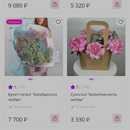
9 080 ₽
5 320 ₽
Новинка
5
(164)
5
(1546)
Букет-гигант "Калейдоскоп
Сумочка "Безмятежность
любви"
любви"
В наличии
В наличии
7 700 ₽
3 330 ₽