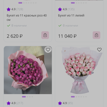
4.9
(728)
4.9
(135)
Букет из 11 красных роз 40
Букет из 11 лилий
см
В наличии
В наличии
2 620 ₽
11 040 ₽
4.9
(217)
4.9
(85)