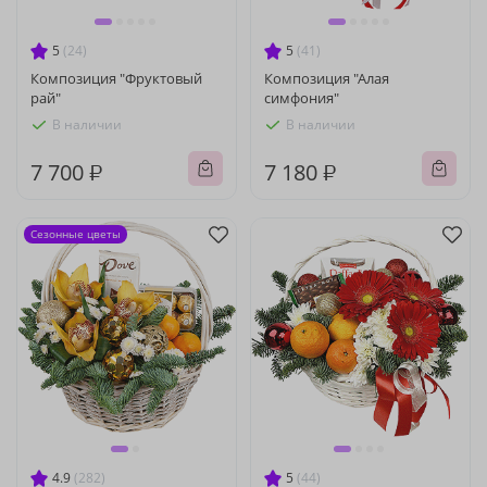
5
(24)
5
(41)
Композиция "Фруктовый
Композиция "Алая
рай"
симфония"
В наличии
В наличии
7 700 ₽
7 180 ₽
Сезонные цветы
4.9
(282)
5
(44)