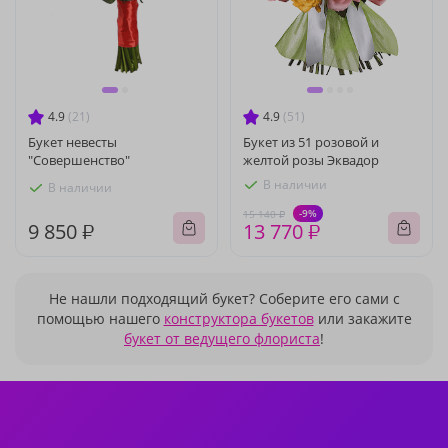
4.9
(21)
4.9
(51)
Букет невесты
Букет из 51 розовой и
"Совершенство"
желтой розы Эквадор
В наличии
В наличии
-9%
15 140 ₽
9 850 ₽
13 770 ₽
Не нашли подходящий букет? Соберите его сами с
помощью нашего
конструктора букетов
или закажите
букет от ведущего флориста
!