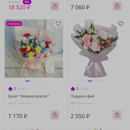
-8%
20 080 ₽
18 520 ₽
7 060 ₽
Новинка
5
(209)
5
(166)
Букет "Феерия красок"
Подарок фей
В наличии
В наличии
7 170 ₽
2 550 ₽