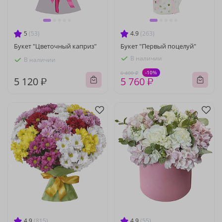
5
(53)
4.9
(263)
Букет "Цветочный каприз"
Букет "Первый поцелуй"
В наличии
В наличии
-10%
6 400 ₽
5 120 ₽
5 760 ₽
4.9
(815)
4.9
(55)