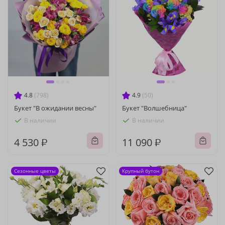
4.8
(798)
4.9
(50)
Букет "В ожидании весны"
Букет "Волшебница"
В наличии
В наличии
4 530 ₽
11 090 ₽
Сезонные цветы
Крупный бутон