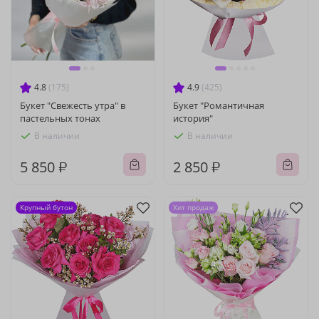
4.8
(175)
4.9
(425)
Букет "Свежесть утра" в
Букет "Романтичная
пастельных тонах
история"
В наличии
В наличии
5 850 ₽
2 850 ₽
Крупный бутон
Хит продаж