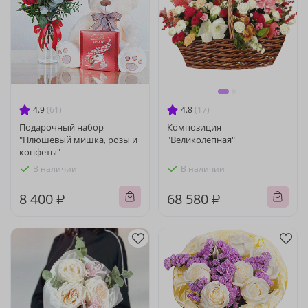
4.9
(61)
4.8
(17)
Подарочный набор
Композиция
"Плюшевый мишка, розы и
"Великолепная"
конфеты"
В наличии
В наличии
8 400 ₽
68 580 ₽