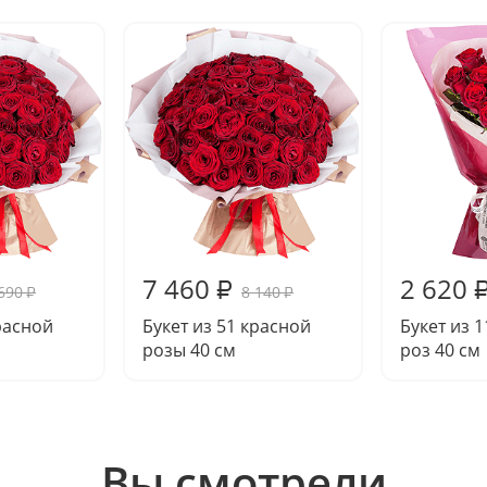
7 460
2 620
₽
690
8 140
₽
₽
красной
Букет из 51 красной
Букет из 
розы 40 см
роз 40 см
Вы смотрели