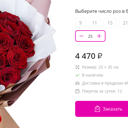
Выберите число роз в б
9
11
15
21
4 470
₽
Размер:
25
×
35
см
В наличии
Доставка в пределах М
Покупок за сутки:
12
Заказать