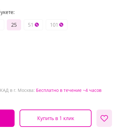
укете:
25
51
101
КАД в г. Москва:
Бесплатно
в течение ~4 часов
Купить в 1 клик