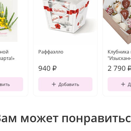
чной
Раффаэлло
Клубника
марта!»
"Изысканн
940
2 790
₽
вить
Добавить
Д
Вам может понравитьс