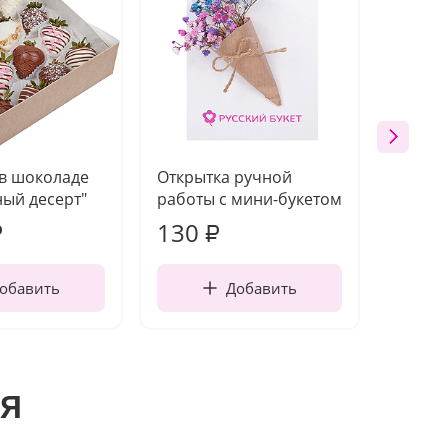
 в шоколаде
Открытка ручной
Ваза п
ый десерт"
работы с мини-букетом
130
1 10
₽
₽
обавить
Добавить
я