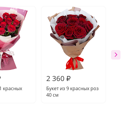
2 360
3 15
₽
₽
11 красных
Букет из 9 красных роз
Букет 
40 см
роз 40