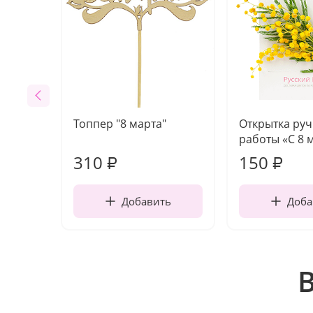
Топпер "8 марта"
Открытка ру
работы «С 8 
310
150
₽
₽
Добавить
Доба