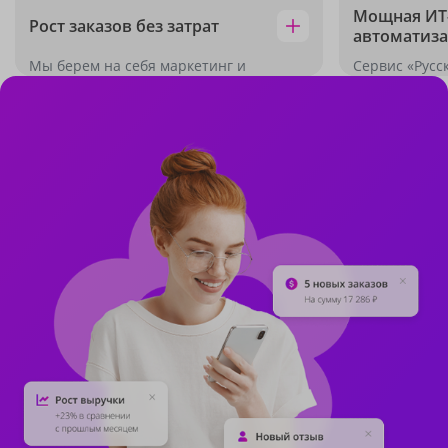
Мощная ИТ-
Рост заказов без затрат
автоматиза
Мы берем на себя маркетинг и
Сервис «Русс
клиентов, а вы получаете стабильные
все ключевые
заказы без вложений. Ежедневно на
прием заказо
платформу заходят более 3500
матрицей и с
покупателей, ваш товар сразу виден
данных. Техн
целевой аудитории, и вы начинаете
стабильно, б
зарабатывать с первого дня.
вашей сторо