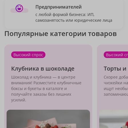
Предпринимателей
с любой формой бизнеса: ИП,
самозанятость или юридические лица
Популярные категории товаров
Высокий спрос
Высокий с
Клубника в шоколаде
Торты и
Шоколад и клубника — в центре
Скорее доба
внимания! Разместите клубничные
чизкейки на
боксы и букеты в каталоге и
ищут необы
получайте заказы без лишних
запоминающ
усилий.