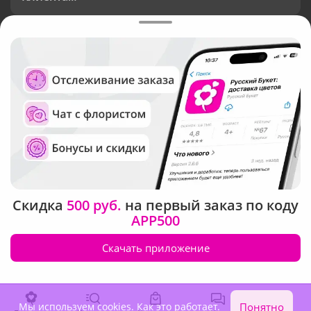
Доставка
Язык интерфейса:
Валюта:
©
Служба круглосуточной доставки цветов
Русский Букет, 2026
Скидка
500 руб.
на первый заказ по коду
Общество с ограниченной ответственностью «Технология»
APP500
ОГРН: 1195476081745, ИНН: 5410081997
Юридический адрес: г. Новосибирск, ул. Ипподромская,
Скачать приложение
д.42, оф. 3
Мы используем cookies.
Как это работает
.
Понятно