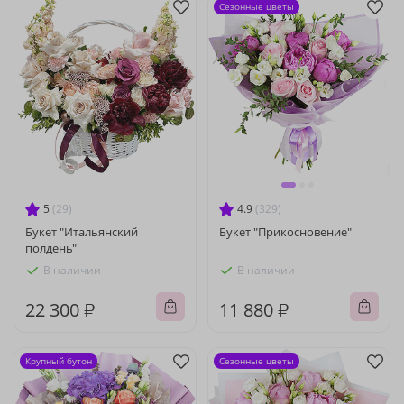
Сезонные цветы
5
(29)
4.9
(329)
Букет "Итальянский
Букет "Прикосновение"
полдень"
В наличии
В наличии
22 300 ₽
11 880 ₽
Крупный бутон
Сезонные цветы