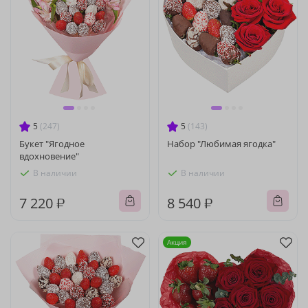
5
(247)
5
(143)
Букет "Ягодное
Набор "Любимая ягодка"
вдохновение"
В наличии
В наличии
7 220 ₽
8 540 ₽
Акция