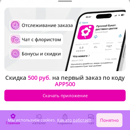
4.9
(259)
5
(293)
Композиция "Прелестные
Композиция "Русский
пионы"
балет"
В наличии
В наличии
Скидка
500 руб.
на первый заказ по коду
APP500
9 680 ₽
2 820 ₽
Скачать приложение
Новинка
Крупный бутон
Мы используем cookies.
Как это работает
.
Понятно
Главная
Каталог
Корзина
Чат
Войти