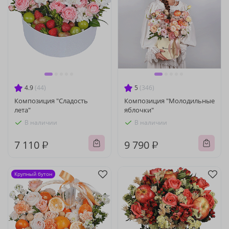
4.9
(44)
5
(346)
Композиция "Сладость
Композиция "Молодильные
лета"
яблочки"
В наличии
В наличии
7 110 ₽
9 790 ₽
Крупный бутон