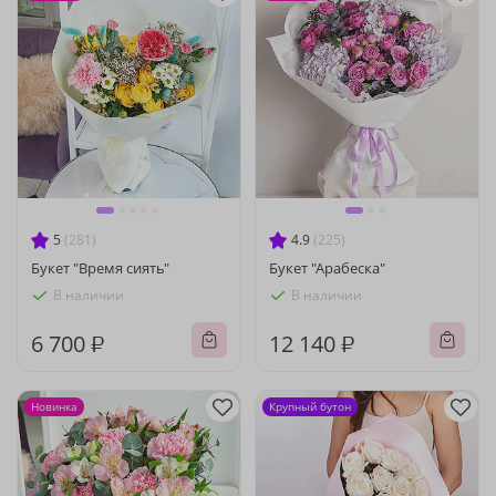
5
(281)
4.9
(225)
Букет "Время сиять"
Букет "Арабеска"
В наличии
В наличии
6 700 ₽
12 140 ₽
Новинка
Крупный бутон