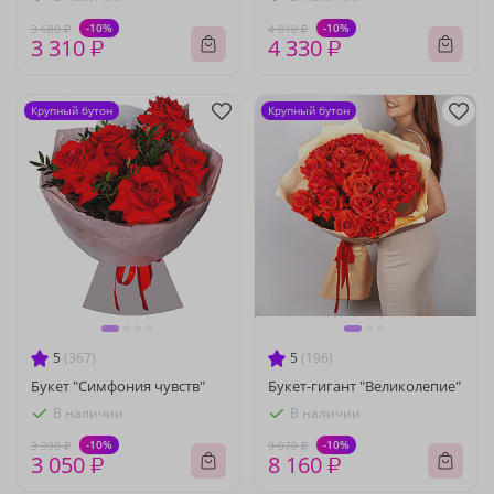
-10%
-10%
3 680 ₽
4 810 ₽
3 310 ₽
4 330 ₽
Крупный бутон
Крупный бутон
5
(367)
5
(196)
Букет "Симфония чувств"
Букет-гигант "Великолепие"
В наличии
В наличии
-10%
-10%
3 390 ₽
9 070 ₽
3 050 ₽
8 160 ₽