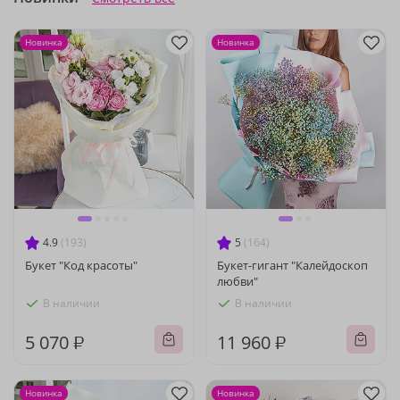
Новинка
Новинка
4.9
(193)
5
(164)
Букет "Код красоты"
Букет-гигант "Калейдоскоп
любви"
В наличии
В наличии
5 070 ₽
11 960 ₽
Новинка
Новинка