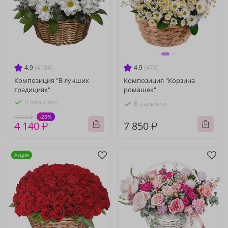
4.9
(4184)
4.9
(478)
Композиция "В лучших
Композиция "Корзина
традициях"
ромашек"
В наличии
В наличии
-25%
5 520 ₽
4 140 ₽
7 850 ₽
Акция