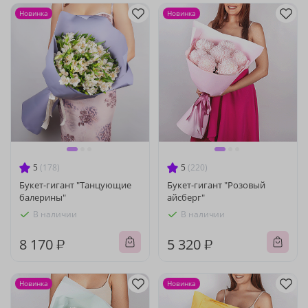
Новинка
Новинка
5
(178)
5
(220)
Букет-гигант "Танцующие
Букет-гигант "Розовый
балерины"
айсберг"
В наличии
В наличии
8 170 ₽
5 320 ₽
Новинка
Новинка