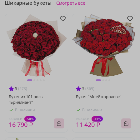
Шикарные букеты
Смотреть все
5
(273)
5
(369)
Букет из 101 розы
Букет "Моей королеве"
"Бриллиант"
В наличии
В наличии
-50%
-44%
33 700 ₽
20 320 ₽
16 790 ₽
11 420 ₽