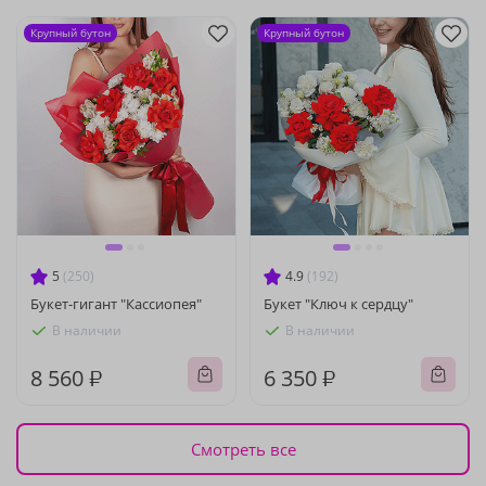
Крупный бутон
Крупный бутон
5
(250)
4.9
(192)
Букет-гигант "Кассиопея"
Букет "Ключ к сердцу"
В наличии
В наличии
8 560 ₽
6 350 ₽
Смотреть все