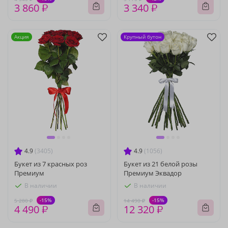
3 860 ₽
3 340 ₽
Акция
Крупный бутон
4.9
(3405)
4.9
(1056)
Букет из 7 красных роз
Букет из 21 белой розы
Премиум
Премиум Эквадор
В наличии
В наличии
-15%
-15%
5 280 ₽
14 490 ₽
4 490 ₽
12 320 ₽