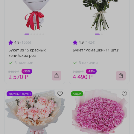
4.9
(1666)
4.9
(1424)
Букет из 15 красных
Букет "Ромашки (11 шт.)"
кенийских роз
В наличии
В наличии
-33%
-15%
3 860 ₽
5 280 ₽
2 570 ₽
4 490 ₽
Крупный бутон
Акция