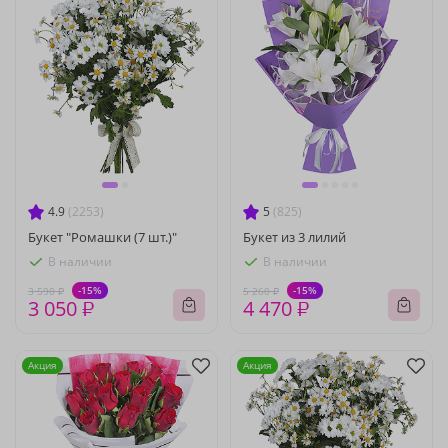
4.9
(2253)
5
(825)
Букет "Ромашки (7 шт.)"
Букет из 3 лилий
В наличии
В наличии
-15%
-15%
3 590 ₽
5 260 ₽
3 050 ₽
4 470 ₽
Акция
Акция