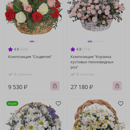
4.9
(426)
4.9
(114)
Композиция "Соцветие"
Композиция "Корзина
кустовых пионовидных
роз"
В наличии
В наличии
9 530 ₽
27 180 ₽
Акция