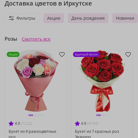
Доставка цветов в Иркутске
Фильтры
Акции
День рождения
Новинки
Розы
Смотреть все
Акция
Крупный бутон
4.9
(1222)
4.9
(4744)
Букет из 9 разноцветных
Букет из 7 красных роз
роз
Эквадор