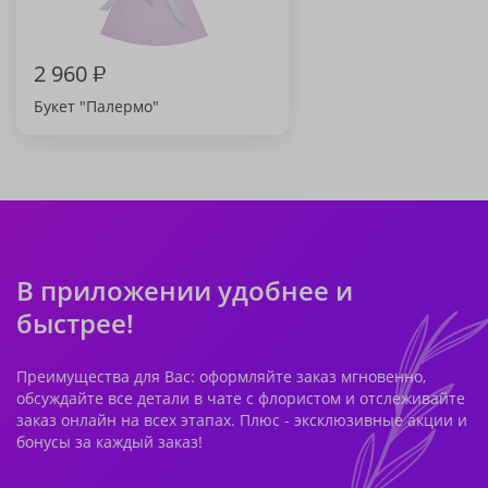
2 960
₽
Букет "Палермо"
В приложении удобнее и
быстрее!
Преимущества для Вас: оформляйте заказ мгновенно,
обсуждайте все детали в чате с флористом и отслеживайте
заказ онлайн на всех этапах. Плюс - эксклюзивные акции и
бонусы за каждый заказ!