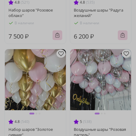
4.8
(521)
4.8
(535)
Набор шаров "Розовое
Воздушные шары "Радуга
облако"
желаний"
В наличии
В наличии
7 500 ₽
6 200 ₽
4.8
(540)
5
(538)
Набор шаров "Золотое
Воздушные шары "Розовая
сияние"
пастель"