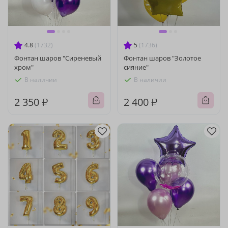
4.8
(1732)
5
(1736)
Фонтан шаров "Сиреневый
Фонтан шаров "Золотое
хром"
сияние"
В наличии
В наличии
2 350 ₽
2 400 ₽