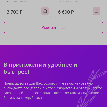
В наличии
В наличии
3 700 ₽
6 600 ₽
Смотреть все
В приложении удобнее и
быстрее!
Преимущества для Вас: оформляйте заказ мгновенно,
обсуждайте все детали в чате с флористом и отслеживайте
заказ онлайн на всех этапах. Плюс - эксклюзивные акции и
бонусы за каждый заказ!