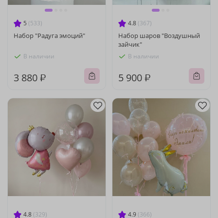
5
(533)
4.8
(367)
Набор "Радуга эмоций"
Набор шаров "Воздушный
зайчик"
В наличии
В наличии
3 880 ₽
5 900 ₽
4.8
(329)
4.9
(366)