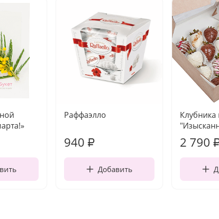
чной
Раффаэлло
Клубника
марта!»
"Изысканн
940
2 790
₽
вить
Добавить
Д