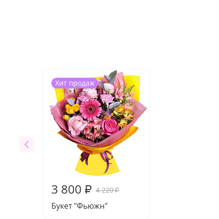
Хит продаж
3 800
₽
4 220
₽
Букет "Фьюжн"