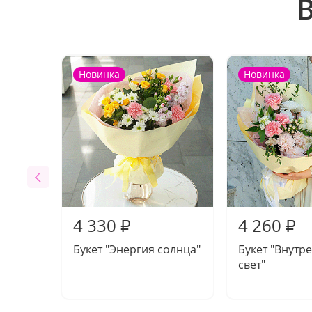
Новинка
Новинка
4 330
4 260
₽
₽
Букет "Энергия солнца"
Букет "Внутр
свет"