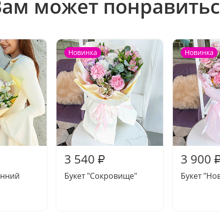
Вам может понравитьс
Новинка
Новинка
3 540
3 900
₽
енний
Букет "Сокровище"
Букет "Но