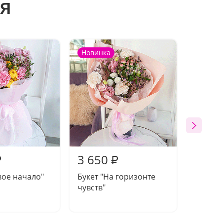
я
Новинка
Новин
3 650
4 00
₽
₽
вое начало"
Букет "На горизонте
Букет 
чувств"
шепот