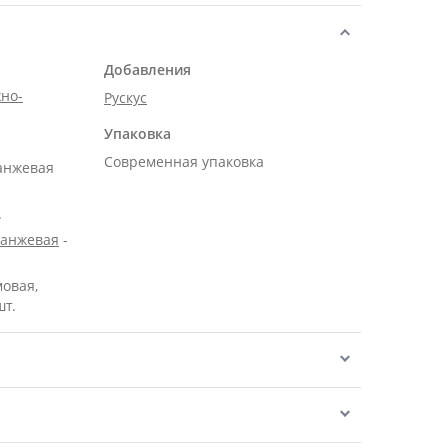
Добавления
но-
Рускус
Упаковка
Современная упаковка
ранжевая
.
ранжевая
-
мовая,
шт.