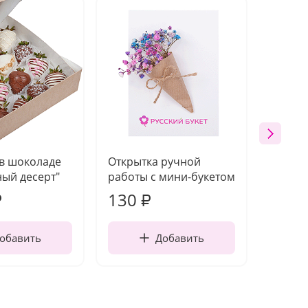
 в шоколаде
Открытка ручной
Ваза п
ый десерт"
работы с мини-букетом
130
1 10
₽
₽
обавить
Добавить