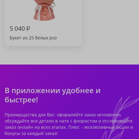
5 040
₽
Букет из 25 белых роз
В приложении удобнее и
быстрее!
Преимущества для Вас: оформляйте заказ мгновенно,
обсуждайте все детали в чате с флористом и отслеживайте
заказ онлайн на всех этапах. Плюс - эксклюзивные акции и
бонусы за каждый заказ!