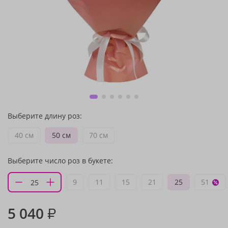
Выберите длину роз:
40 см
50 см
70 см
Выберите число роз в букете:
9
11
15
21
25
51
5 040
₽